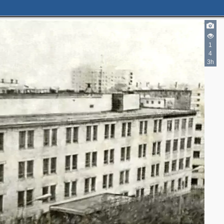
1
4
3h