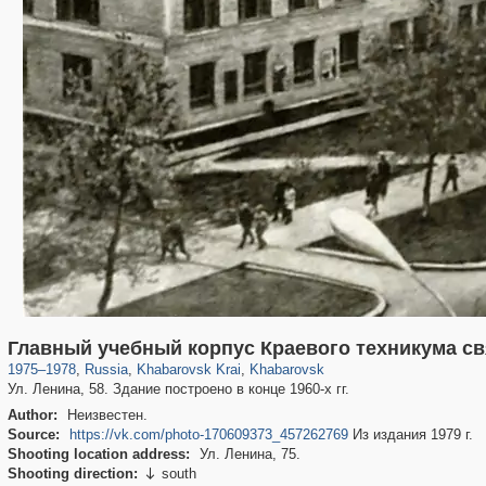
1,405,989
8,452
68
29,243
6,655
58
Главный учебный корпус Краевого техникума св
1975
–
1978
,
Russia
,
Khabarovsk Krai
,
Khabarovsk
Ул. Ленина, 58. Здание построено в конце 1960-х гг.
Author:
Неизвестен.
Source:
https://vk.com/photo-170609373_457262769
Из издания 1979 г.
Shooting location address:
Ул. Ленина, 75.
Shooting direction:
south
