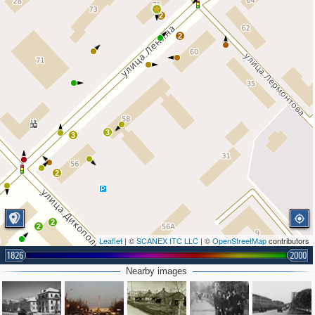
2
2
3
3
2
2
2
Leaflet
| ©
SCANEX ITC LLC
| ©
OpenStreetMap
contributors
1826
2000
Nearby images
2