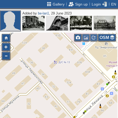
Gallery
Sign up
Login
EN
Added by
be-lan1
, 29 June 2023
OSM
2
2