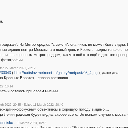
я.
градская". Из Метрогородка, "с земли", она никак не может быть видна.
тные здания центра Москвы, а в ясный день и Кремль, видны только с по
вляюсь коренным метрогородцем, так что всё это ещё в детстве провере
к фотографии.
ited 27 March 2021, 23:12
#30043
(
http://radislav.metronet.ru/galery/metpast/05_4.jpg
), даже два.
на Красных Воротах , справа гостиница.
22, 18:14
е-таки остаюсь при своём мнении.
·
ch 2022, 20:35
Edited 11 March 2022, 20:40
ерхдлиннофокусным объективом в хорошую погоду видимо....
ца Ленинградская будет видна, скорее всего. Во всяком случае с моста -
deniska
·
19 March 2024, 15:46
вам и доказательство! Здание гостиницы "Ленинградская" с трудом разл