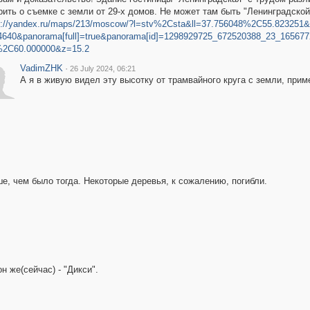
рить о съемке с земли от 29-х домов. Не может там быть "Ленинградской
s://yandex.ru/maps/213/moscow/?l=stv%2Csta&ll=37.756048%2C55.823251&p
4640&panorama[full]=true&panorama[id]=1298929725_672520388_23_16567
2C60.000000&z=15.2
VadimZHK
·
26 July 2024, 06:21
А я в живую видел эту высотку от трамвайного круга с земли, приме
е, чем было тогда. Некоторые деревья, к сожалению, погибли.
н же(сейчас) - "Дикси".