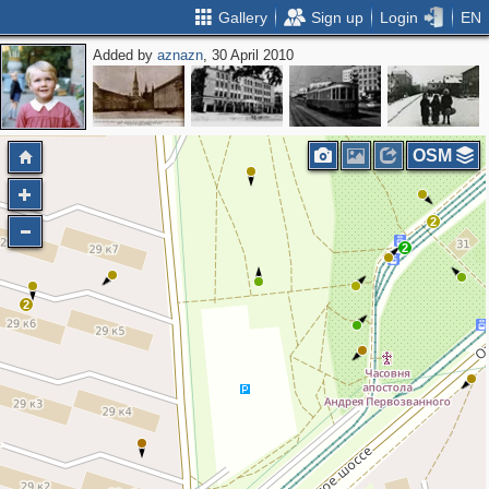
Gallery
Sign up
Login
EN
Added by
aznazn
, 30 April 2010
OSM
2
2
2