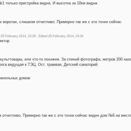
 №1 только пристройка видна. И высотка за 10км видна
х воротах, слишком отчетливо. Примерно так же с это точки сейчас
·
25 February 2014, 19:28
Edited 25 February 2014, 19:34
ектор
 культтовары, или что-то похожее. За спиной фотографа, метров 200 наз
дорога ведущая к ТЭЦ. Ост. трамвая, Детский санаторий.
фенольных домов
м отчетливо. Примерно так же с это точки сейчас виден дом №6 на мест