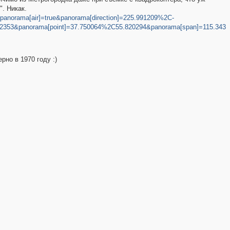
". Никак.
anorama[air]=true&panorama[direction]=225.991209%2C-
72353&panorama[point]=37.750064%2C55.820294&panorama[span]=115.343
рно в 1970 году :)