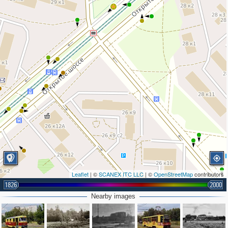
2
Leaflet
| ©
SCANEX ITC LLC
| ©
OpenStreetMap
contributors
1826
2000
Nearby images