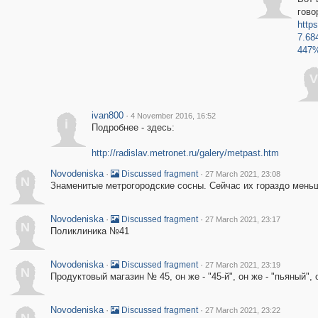
гово
http
7.68
447%
V
ivan800
·
4 November 2016, 16:52
i
Подробнее - здесь:
http://radislav.metronet.ru/galery/metpast.htm
Novodeniska
·
·
Discussed fragment
27 March 2021, 23:08
N
Знаменитые метрогородские сосны. Сейчас их гораздо меньш
Novodeniska
·
·
Discussed fragment
27 March 2021, 23:17
N
Поликлиника №41
Novodeniska
·
·
Discussed fragment
27 March 2021, 23:19
N
Продуктовый магазин № 45, он же - "45-й", он же - "пьяный", о
Novodeniska
·
·
Discussed fragment
27 March 2021, 23:22