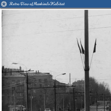
Retro View of Mankind's Habitat