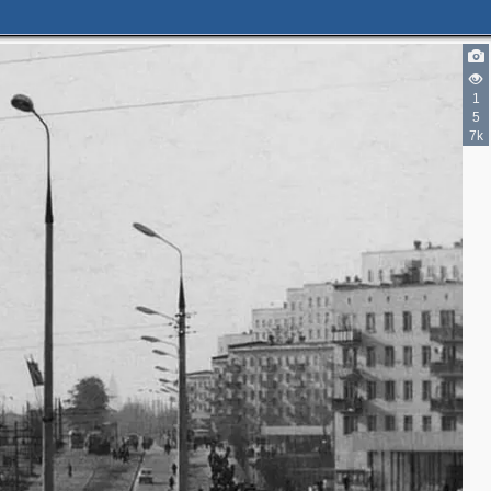
1
5
7k