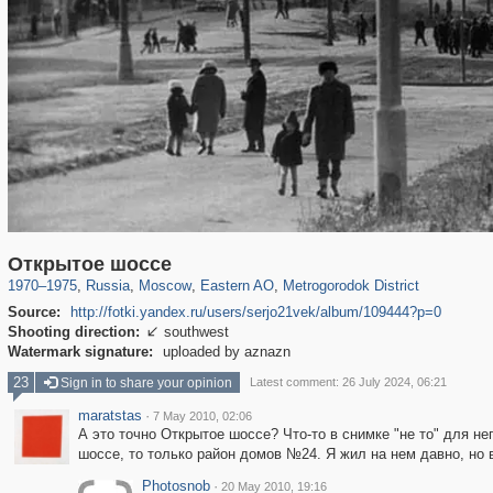
319,779
1,406,186
8,286
20,925
29,243
306
243
3
Открытое шоссе
1970
–
1975
,
Russia
,
Moscow
,
Eastern AO
,
Metrogorodok District
Source:
http://fotki.yandex.ru/users/serjo21vek/album/109444?p=0
Shooting direction:
southwest

Watermark signature:
uploaded by aznazn
23
Sign in to share your opinion
Latest comment: 26 July 2024, 06:21
maratstas
·
7 May 2010, 02:06
А это точно Открытое шоссе? Что-то в снимке "не то" для не
шоссе, то только район домов №24. Я жил на нем давно, но 
Photosnob
·
20 May 2010, 19:16