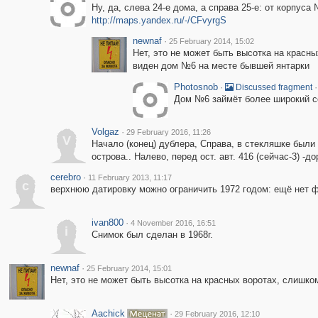
Ну, да, слева 24-е дома, а справа 25-е: от корпуса
http://maps.yandex.ru/-/CFvyrgS
newnaf
·
25 February 2014, 15:02
Нет, это не может быть высотка на красны
виден дом №6 на месте бывшей янтарки
Photosnob
·
·
Discussed fragment
Дом №6 займёт более широкий с
Volgaz
·
29 February 2016, 11:26
V
Начало (конец) дублера, Справа, в стекляшке были
острова.. Налево, перед ост. авт. 416 (сейчас-3) -
cerebro
·
11 February 2013, 11:17
c
верхнюю датировку можно ограничить 1972 годом: ещё нет 
ivan800
·
4 November 2016, 16:51
i
Снимок был сделан в 1968г.
newnaf
·
25 February 2014, 15:01
Нет, это не может быть высотка на красных воротах, слишко
Aachick
·
29 February 2016, 12:10