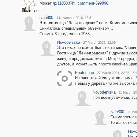
Может
/p/110303?hl=comment-399896
ivan800
·
4 November 2016, 16:51
i
Это гостиница "Ленинградская" на м. Комсомольска
Снималось специальным объективом...
Снимок был сделан в 1968г.
Novodeniska
·
27 March 2021, 22:09
N
Это никак не может быть гостиница "Ленин
Гостиница "Ленинградская" и другие высо
живу, и продолжаю жить в Метрогородке, я
другое, а может быть просто какой-то бра
Photosnob
·
·
27 March 2021, 22:56
Ed
И точно такой силуэт на снимке
Левый у дерева - та же высотка 
Novodeniska
·
11 March 20
N
При всём уважении, вс
ivan800
·
11 Mar
i
Снималось св
Тогда гостини
Novo
N
Вот 