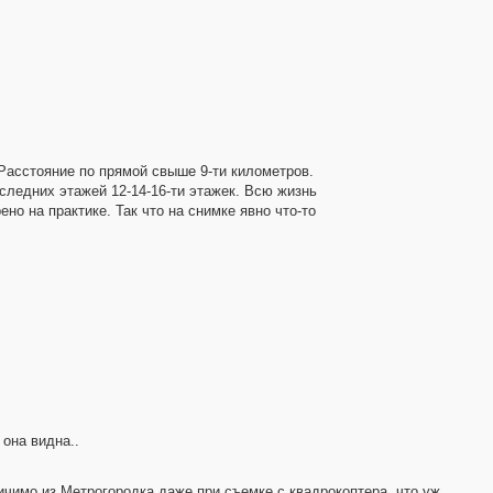
 Расстояние по прямой свыше 9-ти километров.
следних этажей 12-14-16-ти этажек. Всю жизнь
но на практике. Так что на снимке явно что-то
 она видна..
ичимо из Метрогородка даже при съемке с квадрокоптера, что уж