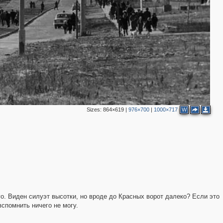
Sizes:
864×619
|
976×700
|
1000×717
W
го. Виден силуэт высотки, но вроде до Красных ворот далеко? Если это
вспомнить ничего не могу.