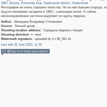
1967
,
Russia
,
Primorsky Krai
,
Vladivostok district
,
Vladivostok
Фотография не очень хорошего качества. Но на нем бывшие огороды, к
будучи пионерами засадили в 1963 г. саженцами ясеня. А сейчас
железнодорожники частично вырубают их вдоль перрона.
Author:
Шанаурин Владимир Степанович
Source:
Личный архив.
Shooting location address:
Середина перрона станции.
Shooting direction:
west

Watermark signature:
uploaded by k-t.86_561.4v
Last edit 26 June 2023, 11:30
0
Sign in to share your opinion