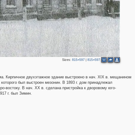
18
3
9
6
4
6
5
2
2
2
3
3
4
Sizes:
815×597
|
815×597
W
2
а. Кирпичное двухэтажное здание выстроено в нач. XIX в. мещанином
а которого был выстроен мезонин. В 1893 г. дом принадлежал
2
о-востоку. В нач. XX в. сделана пристройка к дворовому юго-
17 г. был Зимин.