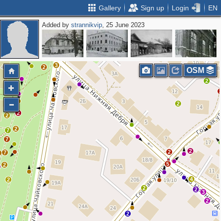
Gallery
Sign up
Login
EN
Added by
strannikvip
, 25 June 2023
2
3
10
2
2
5
3
2
3
2
OSM
2
2
2
2
2
7
7
2
2
7
4
5
2
4
2
2
2
3
2
2