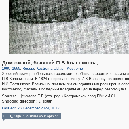
1,407,361
16,403
521
29,248
11,845
372
Дом жилой, бывший П.В.Квасникова,
1980
–
1995
,
Russia
,
Kostroma Oblast
,
Kostroma
Хороший пример небольшого городского особняка в формах классицизм
П.В.Квасниковым. В 1824 г. перешло к купцу И.В.Варасову, на средств
И.И.Плотникову. Возможно, при нем объем здания был расширен к север
восточному фасаду. Последним владельцем дома перед революцией 19
Source:
Щеболева Е.Г. (отв. ред.) Костромской свод ПАиМИ 01
Shooting direction:
south

Last edit 23 December 2024, 10:08
0
Sign in to share your opinion