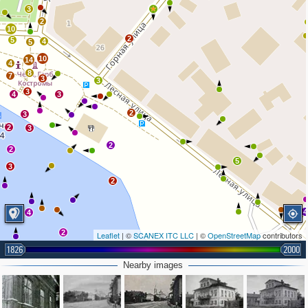
3
2
10
2
5
4
5
10
14
4
8
7
3
3
3
4
3
2
3
2
3
2
2
5
3
2
4
4
2
Leaflet
| ©
SCANEX ITC LLC
| ©
OpenStreetMap
contributors
1826
2000
Nearby images
2
2
3