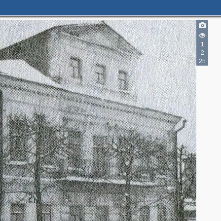
2
3
1
2
2h
2
2
5
2
2
12
15
2