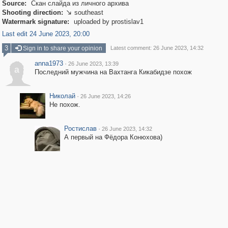
Source:
Скан слайда из личного архива
Shooting direction:
southeast

Watermark signature:
uploaded by prostislav1
Last edit 24 June 2023, 20:00
3
Sign in to share your opinion
Latest comment: 26 June 2023, 14:32
anna1973
·
26 June 2023, 13:39
a
Последний мужчина на Вахтанга Кикабидзе похож
Николай
·
26 June 2023, 14:26
Не похож.
Ростислав
·
26 June 2023, 14:32
А первый на Фёдора Конюхова)