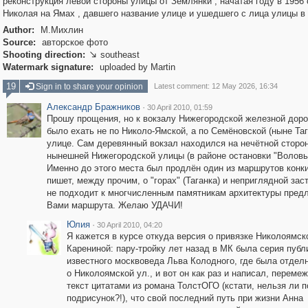
реконструкция левой стороны улицы от Землянки , начатая году в 1956
Николая на Ямах , давшего название улице и ушедшего с лица улицы в
Author:
М.Михлин
Source:
авторское фото
Shooting direction:
southeast

Watermark signature:
uploaded by Martin
19
Sign in to share your opinion
Latest comment: 12 May 2026, 16:34
Александр Бражников
·
30 April 2010, 01:59
Прошу прощения, но к вокзалу Нижегородской железной доро
было ехать не по Николо-Ямской, а по Семёновской (ныне Таг
улице. Сам деревянный вокзал находился на нечётной сторо
нынешней Нижегородской улицы (в районе остановки "Воловья
Именно до этого места был продлён один из маршрутов конки
пишет, между прочим, о "горах" (Таганка) и неприглядной заст
не подходит к многчисленным памятникам архитектуры пред
Вами маршрута. Желаю УДАЧИ!
Юлия
·
30 April 2010, 04:20
Я кажется в курсе откуда версия о привязке Николоямск
Карениной: пару-тройку лет назад в МК была серия публ
известного москвоведа Льва Колодного, где была отдел
о Николоямской ул., и вот он как раз и написал, переме
текст цитатами из романа ТолстОГО (кстати, нельзя ли 
подрисунок?!), что свой последний путь при жизни Анна