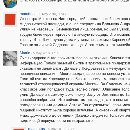
Спасибо за хорошее фото. Если есть ещё что-то в этом роде 
maratstas
·
5 May 2010, 03:43
Из центра Москвы на Нижегородский вокзал спокойно можно 
Андроньевской площади, а с неё свернуть на Большую Андрон
улицу не назовешь. Семёновская лица ровная, но была узкой
трудно было через торговую Таганскую площадь. Это ломовы
трассу. В любом случае дома и улицы незнакомые Карениной,
Таганки за линией Садового кольца. А вот снимок - отличнейш
Martin
·
5 May 2010, 17:39
Очень здорово было прочитать все ваши отклики .Конечно э
информацию.Только забытый Сытин в трёхтомнике придержива
сказками не занимался . Да ещё у Кондратьева и мемуарист
правдивые описания . Много вреда (наверное не совсем умыш
Толстой пустил Каренину по собирательному , малоизвестном
таганской старообряческой окраины Москвы .За Садовым не ж
классиков ,они попадают туда "волею судеб" .Описание Толс
улиц .Да ещё и к самому Земляному Валу от Землянки до Таг
способна забраться . Это сейчас там эстакада , а кто помнит
полудеревянными домами .Аптека "на ступеньках" ,парикмахе
пищевой институт была хорошо вглубине .А снесённый кварт
Ямах ,дожившего до оттепели (!)жалко , видел их Толстой ил
виде и ещё вернусь ,если не возражаете.
maratstas
·
5 May 2010, 17:47