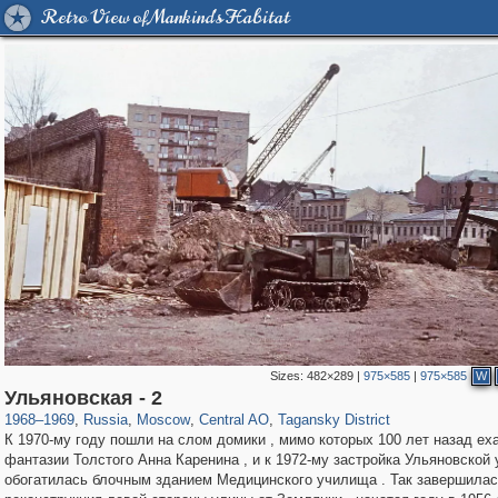
Retro View of Mankind's Habitat
Sizes:
482×289
|
975×585
|
975×585
W
319,861
1,406,849
160,009
8,286
29,243
5,916
10,740
402
Ульяновская - 2
1968
–
1969
,
Russia
,
Moscow
,
Central AO
,
Tagansky District
К 1970-му году пошли на слом домики , мимо которых 100 лет назад ех
фантазии Толстого Анна Каренина , и к 1972-му застройка Ульяновской
обогатилась блочным зданием Медицинского училища . Так завершилас