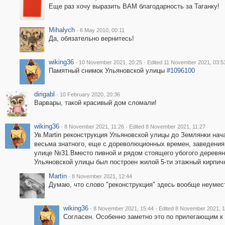
Еще раз хочу выразить ВАМ благодарность за Таганку!
Mihalych
·
6 May 2010, 00:11
Да, обязательно вернитесь!
wiking36
·
·
10 November 2021, 20:25
Edited 11 November 2021, 03:5
Памятный снимок Ульяновской улицы
#1096100
dirigabl
·
10 February 2020, 20:36
Варвары, такой красивый дом сломали!
wiking36
·
·
8 November 2021, 11:26
Edited 8 November 2021, 11:27
Ув.Martin реконструкция Ульяновской улицы до Землянки нач
весьма знатного, еще с дореволюционных времен, заведения
улице №31.Вместо пивной и рядом стоящего убогого деревянн
Ульяновской улицы был построен жилой 5-ти этажный кирпич
Martin
·
8 November 2021, 12:44
Думаю, что слово "реконструкция" здесь вообще неумес
wiking36
·
·
8 November 2021, 15:44
Edited 8 November 2021, 1
Согласен. Особенно заметно это по прилегающим к