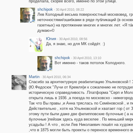
проделала, скорее всего, именно по этой улице.
shchipok
·
30 April 2010, 08:22
Лев Колодный весьма поверхностный москвовед, г
неточностями/ошибками в ряде публикаций (в основ
газетных) на протяжении многих и многих лет. «Я тá
думаю»©
Юлия
·
30 April 2010, 08:56
Да, я знаю, но для МК сойдёт. :)
shchipok
·
30 April 2010, 13:10
Вот именно - таков потолок Колодного.
Martin
·
30 April 2010, 06:34
Спасибо за архитектурную реабилитацию Ульяновской ! 
(Ю.Федосюк "Лучи от Кремля)и к сожалению не потруди
историческую справедливость .Платформа "Серп и Молот
открыта лишь в 1936 ,а поезда по московско - нижегоро
Так что Вы правы ,и Анна тряслась по Семёновской , и 
Действительно , хотя на Ульяновской и хватает гор ( от
этому пути были даже две филипповские булочные ( а на
булочные )пейзаж здесь куда веселее . По меньшей мере
усадьбы ! А что , если Лев Николаевич пошёл на худож
,что в 1875 могли быть проекты о переносе временного в