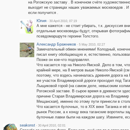
на Рогожскую заставу . В конечном счёте художественно
выходит не страницах наших уважаемых москвоедов . И в
если получится .
Юлия
·
30 April 2010, 07:19
А мне кажется - не стоит убирать, т.к. дискуссия вн
отдельные москвоведы будут, открывая фотографи
псевдомаршруте героини Толстого.
Александр Бражников
·
5 May 2010, 02:27
Замечательный обмен мнениями! Колодный, конечно
писал книгу обобщающую и, естественно, пользова
Позже он кое-что подправлял.
Что касается гор на Николо-Ямской. Дело в том, чт
крайней мере, на 8 метров выше Николо-Ямской (см
поэтому, что вздесь начиналась древняя дорога на
же участок Владимирской дороги проходил под Таг
Лыщиковой горой (на самом деле, невысоким холми
Рогожской заставе. В сырое время в древности здес
причине Старая Владимирская дорога на Владимир в
Мещанская), именно по этому пути принесли в сто
Что касается булочных, то в XIX веке Таганка и её
рынок России, а к концу века таганские воротилы з
булочные лавки были на каждом шагу. Извините, есл
seakonst
·
30 April 2010, 02:01