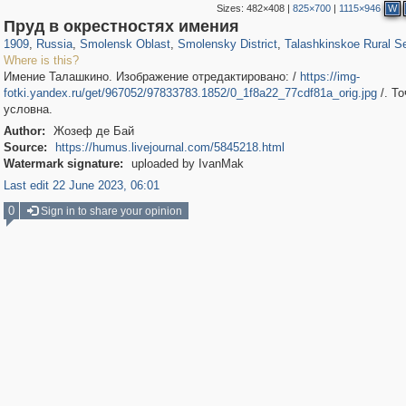
Sizes:
482×408
|
825×700
|
1115×946
W
1,406,516
8,975
275
29,243
243
6
150
2
Пруд в окрестностях имения
1909
,
Russia
,
Smolensk Oblast
,
Smolensky District
,
Talashkinskoe Rural S
Where is this?
Имение Талашкино. Изображение отредактировано: /
https://img-
fotki.yandex.ru/get/967052/97833783.1852/0_1f8a22_77cdf81a_orig.jpg
/. То
условна.
Author:
Жозеф де Бай
Source:
https://humus.livejournal.com/5845218.html
Watermark signature:
uploaded by IvanMak
Last edit 22 June 2023, 06:01
0
Sign in to share your opinion