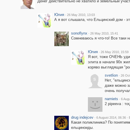
Денег действительно не хватило и земельный участ
Юлия
·
26 May 2010, 13:03
А я вот слышала, что Ельцинский дом - э
sonoflynx
·
26 May 2010, 15:41
Сомневаюсь я что-то! Все таки н
Юлия
·
26 May 2010, 15:59
Я вот, тоже ОЧЕНЬ удив
элита в начале 90х жил
коряво выглядящая "ро
svetlion
·
26 Oct
s
Нет, "ельцинс
даже можно за
очень получал
narniets
·
6 Augu
2 pipeeva : то
drug indejcev
·
·
6 August 2014, 06:36
Какая поликлиника? По понятиям
ельциноиды.