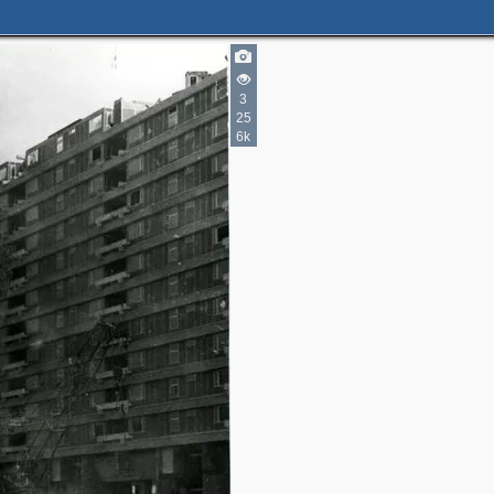
3
25
6k