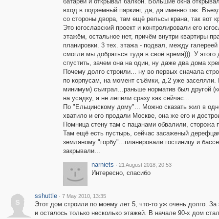
батарей и открывал балкон. Большие окна открыва
вход в подземный паркинг, да, да именно так. Въез
со стороны двора, там ещё рельсы крана, так вот кр
Это югославский проект и контролировали его югос
этажём, остальное нет, причём внутри квартиры пр
планировки. 3 тех. этажа - подвал, между галереей 
смогли мы добраться туда в своё время))). У этог
спустить, зачем она на один, ну даже два дома хрен
Почему долго строили... ну во первых сначала стро
по корпусам, на момент съёмки, д.2 уже заселяли. 
минимум) съиграл...раньше норматив был другой (кс
на усадку, а не лепили сразу как сейчас...
По "Ельцинскому дому"... Можно сказать жил в одн
хватило и его продали Москве, она же его и достро
Помница стену там с пацанами обвалили, сторожа 
Там ещё есть пустырь, сейчас засаженый дерефцами
земляному "горбу"...планировали гостиницу и бассе
закрывали...
narniets
·
21 August 2018, 20:53
Интересно, спасибо
sshuttle
·
7 May 2010, 13:35
s
Этот дом строили по моему лет 5, что-то уж очень долго. За
и осталось только несколько этажей. В начале 90-х дом ста