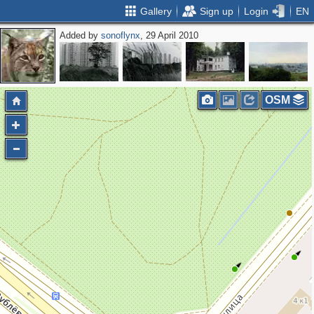
Gallery
Sign up
Login
EN
Added by
sonoflynx
, 29 April 2010
OSM