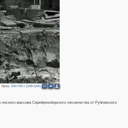
Sizes:
436×700
|
1208×1941
W
ы лесного массива Серебряноборского лесничества от Рублевского