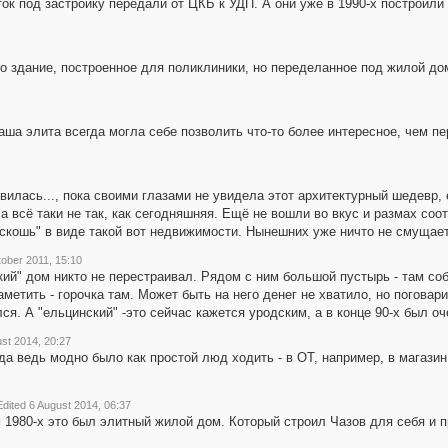
ок под застройку передали от ЦКБ к УДП. А они уже в 1990-х построили
то здание, построенное для поликлиники, но переделанное под жилой дом
аша элита всегда могла себе позволить что-то более интересное, чем п
илась..., пока своими глазами не увидела этот архитектурный шедевр,
а всё таки не так, как сегодняшняя. Ещё не вошли во вкус и размах со
скошь" в виде такой вот недвижимости. Нынешних уже ничто не смущает,
ober 2011, 15:10
кий" дом никто не перестраивал. Рядом с ним большой пустырь - там с
метить - горочка там. Может быть на него денег не хватило, но поговар
ся. А "ельцинский" -это сейчас кажется уродским, а в конце 90-х был оч
st 2014, 20:27
гда ведь модно было как простой люд ходить - в ОТ, например, в магазин, 
Edited 6 August 2014, 06:37
 1980-х это был элитный жилой дом. Который строил Чазов для себя и п