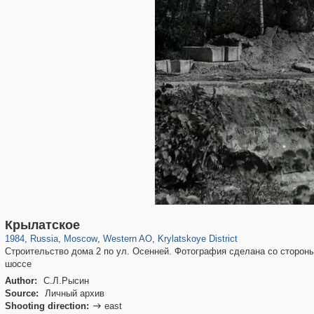
319,861
1,406,906
8,286
27,129
29,248
310
1,754
5
Крылатское
1984
,
Russia
,
Moscow
,
Western AO
,
Krylatskoye District
Строительство дома 2 по ул. Осенней. Фотография сделана со сторон
шоссе
Author:
С.Л.Рысин
Source:
Личный архив
Shooting direction:
east
