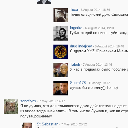
Toxa
·
6 August 2014, 18:36
Точно ельцинский дом. Сплошной 
krgorka
·
6 August 2014, 19:01
Губит людей не пиво...губит люд
drug indejcev
·
6 August 2014, 19:48
С другом XYZ Юрьевичем М-вым,
Taboh
·
7 August 2014, 13:46
У нас в подвалах было поболее р
Supra178
·
Tuesday, 19:42
лучше бы женжину)) Точно)
sonoflynx
·
7 May 2010, 14:17
Я не думаю, что для ельцинского дома действительно денег
из числа тогдашней элиты. В том числе Лужков и, как ни стр
полузаброшенным
St.Sebastian
·
7 May 2010, 20:32