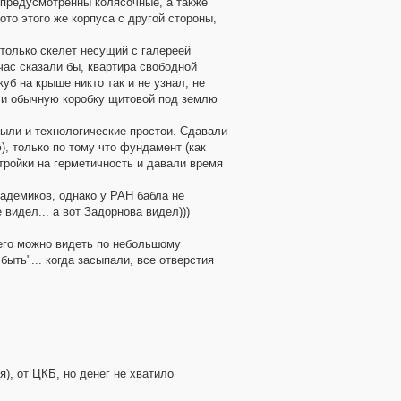
 предусмотренны колясочные, а также
ото этого же корпуса с другой стороны,
 только скелет несущий с галереей
час сказали бы, квартира свободной
куб на крыше никто так и не узнал, не
сли обычную коробку щитовой под землю
 были и технологические простои. Сдавали
), только по тому что фундамент (как
стройки на герметичность и давали время
кадемиков, однако у РАН бабла не
 видел... а вот Задорнова видел)))
 его можно видеть по небольшому
быть"... когда засыпали, все отверстия
я), от ЦКБ, но денег не хватило