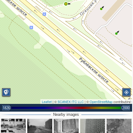
Leaflet
| ©
SCANEX ITC LLC
| ©
OpenStreetMap
contributors
1826
2000
Nearby images