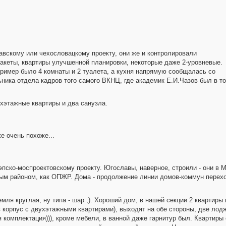
лавскому или чехословацкому проекту, они же и контролировали
акеты, квартиры улучшенной планировки, некоторые даже 2-уровневые.
апример было 4 комнаты и 2 туалета, а кухня напрямую сообщалась со
ника отдела кадров того самого ВКНЦ, где академик Е.И.Чазов был в то
хэтажные квартиры и два санузла.
 очень похоже...
эпско-моспроектовскому проекту. Югославы, наверное, строили - они в 
ым районом, как ОПЖР. Дома - продолжение линии домов-коммун перехо
земля круглая, ну типа - шар ;). Хороший дом, в нашей секции 2 квартиры
в корпус с двухэтажными квартирами), выходят на обе стороны, две лодж
я комплектация))), кроме мебели, в ванной даже гарнитур был. Квартиры