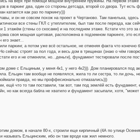
лись на верх при помощи мощной внутренней пружины. На первом этаже
дов в паркинг два, один со стороны детсада, второй со двора. Тут есть ф
ан катается как раз по паркингу)))
лавы, и он не совсем похож на проект в Чертаново. Там панелька, здесь
актически все стены ГКЛ с утеплителем, был там после перезда, как сей
и 1 этажём (стены со скосами) и на последнем этаже. Кстати что это за 
о дома своя мощная щитовая, расположена в подземном паркинге, это е
 его знает...
или паркинг, а потом уже всё остальное, не отменяя факта что конечно
Но сейчас строят за пол года, и весь дом в трещинах (знаю о чём говорю
тати его и не отменяли, но...деньги), фундамент тестировали после по
ом доме с Ельциным, у меня 4к1, у него 4к2))). Дом планировался под а
ила. Ельцин там вообще не появлялся, жила то ли сестра, то ли дочь, не
поймали правда, но мы проффесионально отмазались)))
, ещё что то там поставили, так вот, там под землёй есть фундамент,
йн, но как всегда бабла не хватило и фундамент засыпали, хотя, "может 
 этим домом, в начале 80-х, строили еще кирпичный (4А по улице Осення
ли называть Ельцинским, ибо он там вроде как жил немного.