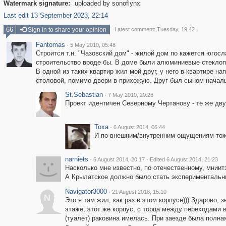
Watermark signature:
uploaded by sonoflynx
Last edit 13 September 2023, 22:14
66
Sign in to share your opinion
Latest comment: Tuesday, 19:42
Fantomas
·
5 May 2010, 05:48
Строится т.н. "Чазовский дом" - жилой дом по кажется югос
строительство вроде бы. В доме были алюминиевые стеклоп
В одной из таких квартир жил мой друг, у него в квартире н
столовой, помимо двери в прихожую. Друг был сыном началь
St.Sebastian
·
7 May 2010, 20:26
Проект идентичен Северному Чертанову - те же дву
Toxa
·
6 August 2014, 06:44
И по внешним/внутренним ощущениям тоже
narniets
·
·
6 August 2014, 20:17
Edited 6 August 2014, 21:23
Насколько мне известно, по отечественному, мниит
А Крылатское должно было стать экспериментальн
Navigator3000
·
21 August 2018, 15:10
N
Это я там жил, как раз в этом корпусе))) Здарово, 
этаже, этот же корпус, с торца между переходами 
(туалет) раковина имелась. При заезде была полна