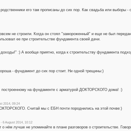
о родственники его там прописаны до сих пор. Как свадьба или выборы - 
совсем не строили. Когда он стоял "замороженный" и еще не был переда
ользовал ее при строительстве фундамента своей дачи.
 доходы!" :) А вообще приятно, когда к строительству фундамента подхо
ороша - фундамент до сих пор стоит. Ни одной трещины:)
, построенному на фундаменте с арматурой ДОКТОРСКОГО дома! :)
st 2014, 09:24
ДОКТОРСКОГО. Считай мы с ЕБН почти породнились на этой почве:)
·
6 August 2014, 10:12
т о нём лучше не упоминайте в плане разговоров о строительстве. Говор