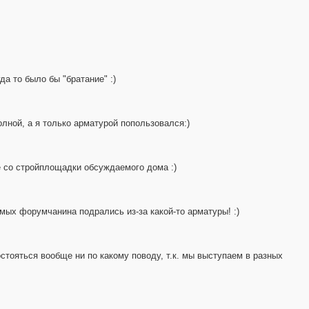
да то было бы "братание" :)
лной, а я только арматурой попользовался:)
е со стройплощадки обсуждаемого дома :)
мых форумчанина подрались из-за какой-то арматуры! :)
остояться вообще ни по какому поводу, т.к. мы выступаем в разных