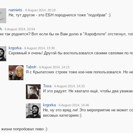
narniets
·
6 August 2014, 20:19
Не, тут другое - это ЕБН породнился тоже "подобрав" :)
h
·
6 August 2014, 10:54
же так роднится? Вот если бы он Вам долю в "Аэрофлоте" отстегнул, тог
krgorka
·
6 August 2014, 13:39
Скромный я очень! Другой бы воспользовался своими связями по по
Taboh
·
6 August 2014, 14:13
Я с Крылатских строек тоже кое-чем попользовался. Но н
Toxa
·
6 August 2014, 14:33
И это радует. Не хватало ещё, чтобы два уважае
krgorka
·
6 August 2014, 14:46
Не, ну это вряд ли! Это мероприятие не может с
весовых категориях:)
 жизни попробовал пиво :)