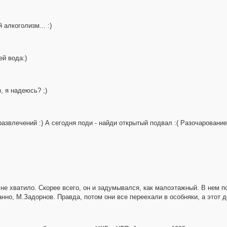
алкоголизм... :)
ей вода:)
 я надеюсь? ;)
азвлечений :) А сегодня поди - найди открытый подвал :( Разочарование
 не хватило. Скорее всего, он и задумывался, как малоэтажный. В нем 
анно, М.Задорнов. Правда, потом они все переехали в особняки, а этот д