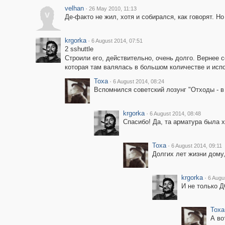
velhan
·
26 May 2010, 11:13
v
Де-факто не жил, хотя и собирался, как говорят. Н
krgorka
·
6 August 2014, 07:51
2 sshuttle
Строили его, действительно, очень долго. Вернее 
которая там валялась в большом количестве и исп
Toxa
·
6 August 2014, 08:24
Вспомнился советский лозунг "Отходы - в
krgorka
·
6 August 2014, 08:48
Спасибо! Да, та арматура была х
Toxa
·
6 August 2014, 09:11
Долгих лет жизни дому
krgorka
·
6 Augu
И не только 
Toxa
А во