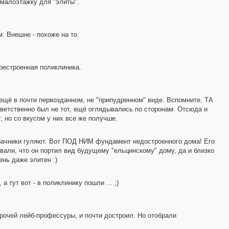
 малоэтажку для "элиты".
. Внешне - похоже на то.
ерестроенная поликлиника.
 ещё в почти первозданном, не "припудренном" виде. Вспомните, ТА
ответственно был не тот, ещё оглядывались по сторонам. Отсюда и
 но со вкусом у них все же получше.
обачники гуляют. Вот ПОД НИМ фундамент недостроенного дома! Его
ивали, что он портил вид будущему "ельцинскому" дому, да и близко
ень даже элитен :)
а тут вот - в поликлинику пошли ... ;)
рочей лейб-профессуры, и почти достроил. Но отобрали