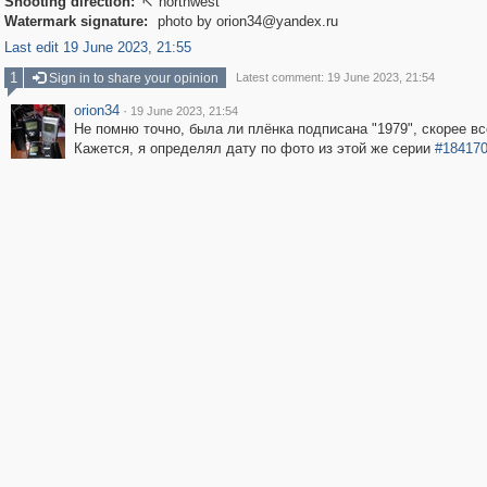
Shooting direction:
northwest

Watermark signature:
photo by orion34@yandex.ru
Last edit 19 June 2023, 21:55
1
Sign in to share your opinion
Latest comment: 19 June 2023, 21:54
orion34
·
19 June 2023, 21:54
Не помню точно, была ли плёнка подписана "1979", скорее все
Кажется, я определял дату по фото из этой же серии
#18417