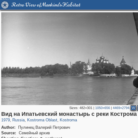
Retro View of Mankind's Habitat
Sizes:
482×301
|
1050×656
|
4469×2794
W
1,407,714
16,413
522
29,262
11,845
372
Вид на Ипатьевский монастырь с реки Кострома
1979
,
Russia
,
Kostroma Oblast
,
Kostroma
Author:
Пулинец Валерий Петрович
Source:
Семейный архив