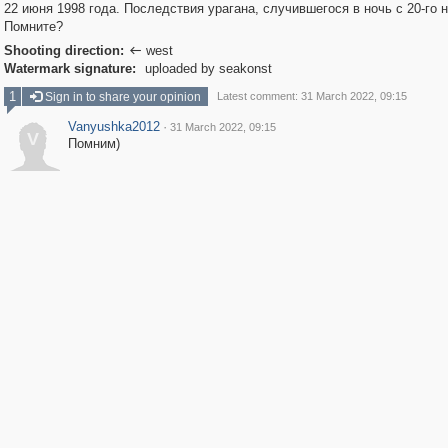
22 июня 1998 года. Последствия урагана, случившегося в ночь с 20-го н
Помните?
Shooting direction:
west

Watermark signature:
uploaded by seakonst
1
Sign in to share your opinion
Latest comment: 31 March 2022, 09:15
Vanyushka2012
·
31 March 2022, 09:15
V
Помним)