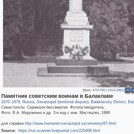
Sizes:
470×700
|
1913×2852
W
1,406,450
14,884
29,243
620
3,103
281
635
Памятник советским воинам в Балаклаве
1970
–
1979
,
Russia
,
Sevastopol (territorial dispute)
,
Balaklavsky District
,
Bal
Севастополь. Скрижали бессмертия. Фотопутеводитель.
Фото: В.А. Моруженко и др. 3-е изд с изм. Мистецтво, 1988
для справки
http://www.memento-sevastopol.ru/cemetery/87.html
Source:
https://rus-scanner.livejournal.com/225408.html