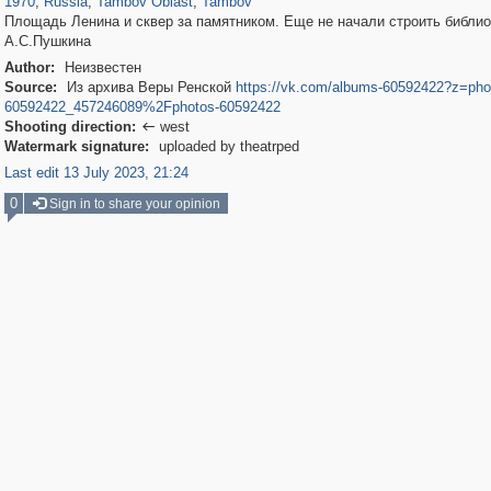
1970
,
Russia
,
Tambov Oblast
,
Tambov
Площадь Ленина и сквер за памятником. Еще не начали строить библио
А.С.Пушкина
Author:
Неизвестен
Source:
Из архива Веры Ренской
https://vk.com/albums-60592422?z=pho
60592422_457246089%2Fphotos-60592422
Shooting direction:
west

Watermark signature:
uploaded by theatrped
Last edit 13 July 2023, 21:24
0
Sign in to share your opinion