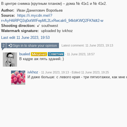
В центре снимка (крупным планом) – дома № 41к1 и № 41к2.
Author:
Иван Данилович Воробьев
Source:
https://i.mycdn.me/i?
r=AyH4iRPQ2q0otWIFepML2LxRwcak6_94kbKWQ2FKNdt2-w
Shooting direction:
southwest

Watermark signature:
uploaded by ivkhoz
Last edit 11 June 2023, 19:53
2
Sign in to share your opinion
Latest comment: 11 June 2023, 19:13
bualed
·
11 June 2023, 18:57
В кадре аж пять зданий.:)
ivkhoz
·
·
11 June 2023, 19:13
Edited 11 June 2023, 19:25
И даже больше: с левого края - три пятиэтажки, как мне 