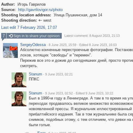
Author:
Игорь Гаврилов
Source:
http://gavrilovigor.ru/photo
Shooting location address:
Улица Пушкинская, дом 14
Shooting direction:
west

Last edit 7 February 2026, 17:07
7
Sign in to share your opinion
Latest comment: 8 August 2023, 21:13
SergeyOdessa
·
·
8 June 2023, 15:59
Edited 8 June 2023, 16:03
Абсолютно конченные перестроечные фотографии. Постанов
лохов, хотящих "свободы" и "перемен".
Пережив все это и дожив до сегодняшних дней, просто проти
смотреть.
Stanum
·
9 June 2023, 02:21
ППКС
Stanum
·
·
9 June 2023, 02:52
Edited 9 June 2023, 10:22
Был в 1990-м году в Ленинграде. А там в то время на ул
переходах продавалось великое множество всевозможн
новоявленной прессы. Я журнальчик иллюстрированный 
прибалтийского издания. Так в том журнальчике была се
снимков, подобных этому, с тем отличием, что девки на
были голые.