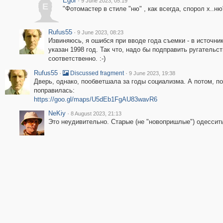
Egor
·
9 June 2023, 05:19
E
"Фотомастер в стиле "ню" , как всегда, спорол х..ню"
Rufus55
·
9 June 2023, 08:23
Извиняюсь, я ошибся при вводе года съемки - в источни
указан 1998 год. Так что, надо бы подправить ругательс
соответственно. :-)
Rufus55
·
·
Discussed fragment
9 June 2023, 19:38
Дверь, однако, пообветшала за годы социализма. А потом, по
поправилась:
https://goo.gl/maps/U5dEb1FgAU83wavR6
NeKiy
·
8 August 2023, 21:13
Это неудивительно. Старые (не "новопришлые") одессит