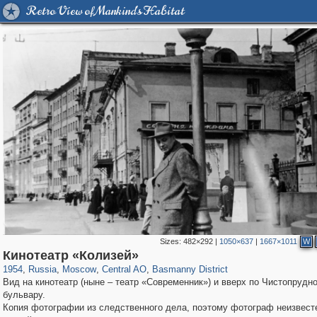
Retro View of Mankind's Habitat
Sizes:
482×292
|
1050×637
|
1667×1011
W
319,716
1,405,939
159,930
8,286
29,243
5,916
13,198
520
Кинотеатр «Колизей»
1954
,
Russia
,
Moscow
,
Central AO
,
Basmanny District
Вид на кинотеатр (ныне – театр «Современник») и вверх по Чистопрудн
бульвару.
Копия фотографии из следственного дела, поэтому фотограф неизвесте