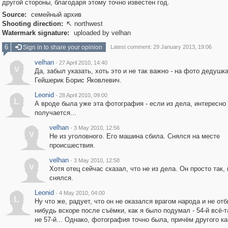
другой стороны, благодаря этому точно известен год.
Source:
семейный архив
Shooting direction:
northwest

Watermark signature:
uploaded by velhan
6
Sign in to share your opinion
Latest comment: 29 January 2013, 19:06
velhan
·
27 April 2010, 14:40
v
Да, забыл указать, хоть это и не так важно - на фото дедушка
Гейшерик Борис Яковлевич.
Leonid
·
28 April 2010, 09:00
L
А вроде была уже эта фотография - если из дела, интересно
получается...
velhan
·
3 May 2010, 12:56
v
Не из уголовного. Его машина сбила. Снялся на месте
происшествия.
velhan
·
3 May 2010, 12:58
v
Хотя отец сейчас сказал, что не из дела. Он просто так,
снялся.
Leonid
·
4 May 2010, 04:00
L
Ну что же, радует, что он не оказался врагом народа и не от
нибудь вскоре после съёмки, как я было подумал - 54-й всё-
не 57-й... Однако, фотография точно была, причём другого ка