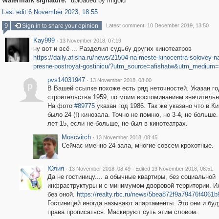
Watermark signature:
uploaded by migold
Last edit 6 November 2023, 18:55
9
Sign in to share your opinion
Latest comment: 10 December 2019, 13:50
Kay999
·
13 November 2018, 07:19
ну вот и всё ... Разделил судьбу других кинотеатров
https://daily.afisha.ru/news/21504-na-meste-kinocentra-solovey-n
presne-postroyat-gostinicu/?utm_source=afishatw&utm_medium=
pvs14031947
·
13 November 2018, 08:00
p
В Вашей ссылке похоже есть ряд неточностей. Указан го
строительства 1959, по моим воспоминаниям значительн
На фото
#89775
указан год 1986. Так же указано что в К
было 24 (!) кинозала. Точно не помню, но 3-4, не больше
лет 15, если не больше, не был в кинотеатрах.
Moscvitch
·
13 November 2018, 08:45
Сейчас именно 24 зала, многие совсем крохотные.
Юлия
·
·
13 November 2018, 08:49
Edited 13 November 2018, 08:51
Да не гостиницу.... а обычные квартиры, без социальной
инфраструктуры и с минимумом дворовой территории. И
без оной.
https://realty.rbc.ru/news/5bea872f9a79476f4061b
Гостиницей иногда называют апартаменты. Это они и буд
права прописаться. Маскируют суть этим словом.