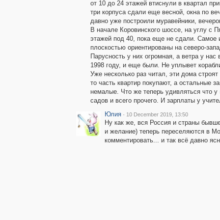
от 10 до 24 этажей втиснули в квартал пр
три корпуса сдали еще весной, окна по ве
давно уже построили муравейники, вечеро
В начале Коровинского шоссе, на углу с 
этажей под 40, пока еще не сдали. Самое и
плоскостью ориентированы на северо-запа
Парусность у них огромная, а ветра у нас
1998 году, и еще были. Не уплывет корабл
Уже несколько раз читал, эти дома строя
то часть квартир покупают, а остальные за
немалые. Что же теперь удивляться что у 
садов и всего прочего. И зарплаты у учит
Юлия
·
10 December 2019, 13:50
Ну как же, вся Россия и страны бывш
и желание) теперь переселяются в Мос
комментировать... и так всё давно ясн