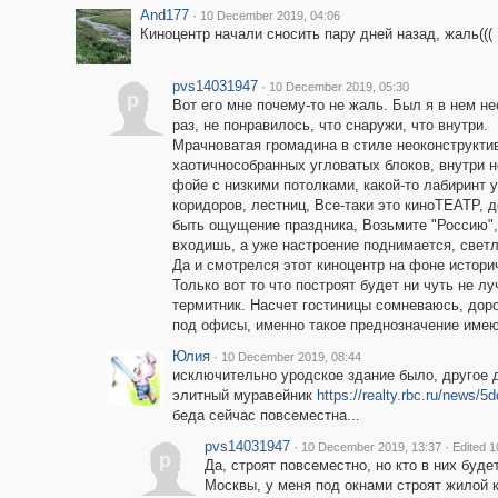
And177
·
10 December 2019, 04:06
Киноцентр начали сносить пару дней назад, жаль(((
pvs14031947
·
10 December 2019, 05:30
p
Вот его мне почему-то не жаль. Был я в нем н
раз, не понравилось, что снаружи, что внутри.
Мрачноватая громадина в стиле неоконструкти
хаотичнособранных угловатых блоков, внутри 
фойе с низкими потолками, какой-то лабиринт у
коридоров, лестниц, Все-таки это киноТЕАТР, 
быть ощущение праздника, Возьмите "Россию",
входишь, а уже настроение поднимается, светл
Да и смотрелся этот киноцентр на фоне историч
Только вот то что построят будет ни чуть не л
термитник. Насчет гостиницы сомневаюсь, доро
под офисы, именно такое преднозначение имею
Юлия
·
10 December 2019, 08:44
исключительно уродское здание было, другое д
элитный муравейник
https://realty.rbc.ru/news
беда сейчас повсеместна...
pvs14031947
·
·
10 December 2019, 13:37
Edited 
p
Да, строят повсеместно, но кто в них буде
Москвы, у меня под окнами строят жилой 