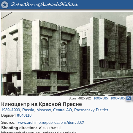
Retro View of Mankind's Habitat
Sizes:
482×282
|
1000×585
|
1000×585
W
319,780
1,406,258
159,978
8,286
29,243
5,916
13,344
396
Киноцентр на Красной Пресне
1989
–
1990
,
Russia
,
Moscow
,
Central AO
,
Presnensky District
Вариант
#848118
Source:
www.archinfo.ru/publications/item/802/
Shooting direction:
southwest
