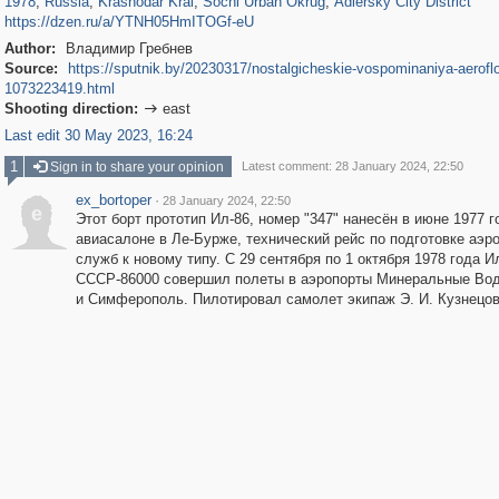
1978
,
Russia
,
Krasnodar Krai
,
Sochi Urban Okrug
,
Adlersky City District
https://dzen.ru/a/YTNH05HmITOGf-eU
Author:
Владимир Гребнев
Source:
https://sputnik.by/20230317/nostalgicheskie-vospominaniya-aeroflot
1073223419.html
Shooting direction:
east

Last edit 30 May 2023, 16:24
1
Sign in to share your opinion
Latest comment: 28 January 2024, 22:50
ex_bortoper
·
28 January 2024, 22:50
e
Этот борт прототип Ил-86, номер "347" нанесён в июне 1977 г
авиасалоне в Ле-Бурже, технический рейс по подготовке аэ
служб к новому типу. С 29 сентября по 1 октября 1978 года И
СССР-86000 совершил полеты в аэропорты Минеральные Во
и Симферополь. Пилотировал самолет экипаж Э. И. Кузнецов