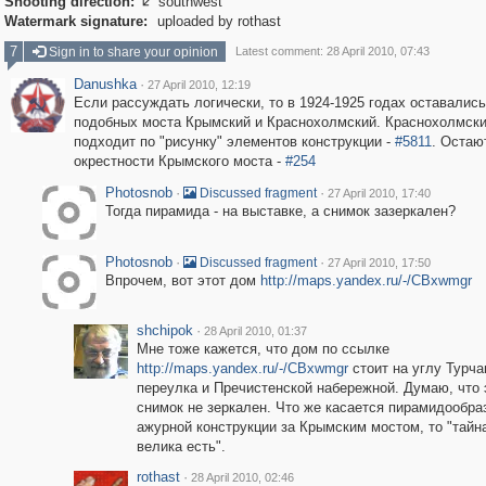
Shooting direction:
southwest

Watermark signature:
uploaded by rothast
7
Sign in to share your opinion
Latest comment: 28 April 2010, 07:43
Danushka
·
27 April 2010, 12:19
Если рассуждать логически, то в 1924-1925 годах оставались
подобных моста Крымский и Краснохолмский. Краснохолмски
подходит по "рисунку" элементов конструкции -
#5811
. Остаю
окрестности Крымского моста -
#254
Photosnob
·
·
Discussed fragment
27 April 2010, 17:40
Тогда пирамида - на выставке, а снимок зазеркален?
Photosnob
·
·
Discussed fragment
27 April 2010, 17:50
Впрочем, вот этот дом
http://maps.yandex.ru/-/CBxwmgr
shchipok
·
28 April 2010, 01:37
Мне тоже кажется, что дом по ссылке
http://maps.yandex.ru/-/CBxwmgr
стоит на углу Турча
переулка и Пречистенской набережной. Думаю, что 
снимок не зеркален. Что же касается пирамидообра
ажурной конструкции за Крымским мостом, то "тайн
велика есть".
rothast
·
28 April 2010, 02:46