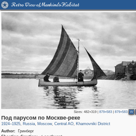
Retro View of Mankind's Habitat
Sizes:
482×319
|
879×583
|
879×583
W
319,864
1,406,721
160,011
8,286
29,243
5,916
19,394
722
Под парусом по Москве-реке
1924
–
1925
,
Russia
,
Moscow
,
Central AO
,
Khamovniki District
Author:
Гринберг