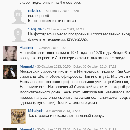
сквер, поделенный на 4-е сектора.
mikeles
·
16 February 2012, 19:36
m
все верно)))
5 лет провел в этих стенах
Serg1963
·
21 December 2019, 14:28
S
На фотографии место построения и соответственно вход
факультет академии. (1989-2002).
Vladimir
·
1 October 2013, 10:31
А я работал в типографии с 1974 года по 1976 годы.Везде бы
корпусах по работе.А в сквере летом отдыхал после обеда.
MarinaM
·
·
30 October 2013, 00:50
Edited 30 October 2013, 17:29
Московскій сиротскій институтъ Императора Николая I (на Со
сиротъ штабъ- и оберъ-офицеровъ. При институтѣ: Малолѣтнее
Николаевское женское профессіональное училище (Солянка, в
На снимке снят Николаевский Сиротский институт, который р
Воспитательного дома. Весь этот "микрорайон" назывался В
правее, направление сменить на западное, - снимается ведь 
здание (с куполами) Воспитательного дома.
Mihalych
·
30 October 2013, 05:20
Так стрелка и показывает на левый корпус.
MarinaM
·
·
30 October 2013, 17:32
Edited 31 October 2013, 11:23