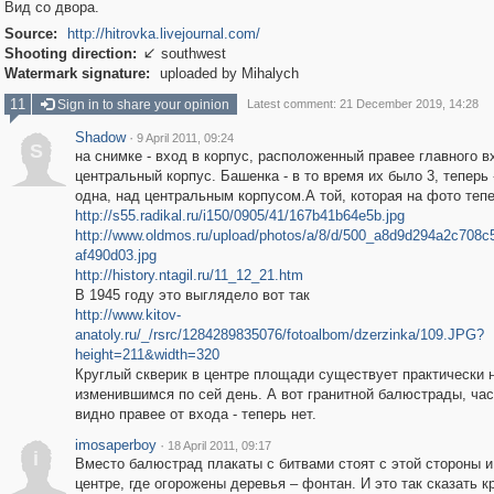
Вид со двора.
Source:
http://hitrovka.livejournal.com/
Shooting direction:
southwest

Watermark signature:
uploaded by Mihalych
11
Sign in to share your opinion
Latest comment: 21 December 2019, 14:28
Shadow
·
9 April 2011, 09:24
S
на снимке - вход в корпус, расположенный правее главного в
центральный корпус. Башенка - в то время их было 3, теперь 
одна, над центральным корпусом.А той, которая на фото тепе
http://s55.radikal.ru/i150/0905/41/167b41b64e5b.jpg
http://www.oldmos.ru/upload/photos/a/8/d/500_a8d9d294a2c708
af490d03.jpg
http://history.ntagil.ru/11_12_21.htm
В 1945 году это выглядело вот так
http://www.kitov-
anatoly.ru/_/rsrc/1284289835076/fotoalbom/dzerzinka/109.JPG?
height=211&width=320
Круглый скверик в центре площади существует практически 
изменившимся по сей день. А вот гранитной балюстрады, час
видно правее от входа - теперь нет.
imosaperboy
·
18 April 2011, 09:17
i
Вместо балюстрад плакаты с битвами стоят с этой стороны и
центре, где огорожены деревья – фонтан. И это так сказать к