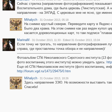
Сейчас стрелка (направление фотографирования) показывае
Воспитательного дома, где была церковь (?институтская). А 
направление - на ЗАПАД. С церковью мне не ясно, где именно
Mihalych
·
31 October 2013, 05:18
На снимке круглый скверик. Переведите карту в Яндекс-с
Было два храма. На этом снимке как раз виден купол це
касается дореволюционных карт, то там подписи "плаваю
MarinaM
·
·
31 October 2013, 11:33
Edited 31 October 2013, 15:04
Если точку не трогать, то направление фотографирования луч
справа, где проставлены точка обзора и ее направление)/
----------------------------------------------------------------
Фотоальбом СПб Николаевского Сиротского института (13 фот
фото воспитанниц этого института) можно увидеть здесь:
htt
Еще об СПб Николаевском институте (фото воспитанниц, инф
http://forum.vgd.ru/1471/29475/0.htm
Mihalych
·
31 October 2013, 18:26
Здесь направление ЗЗЮ. Но возможности выставить тако
Спасибо!