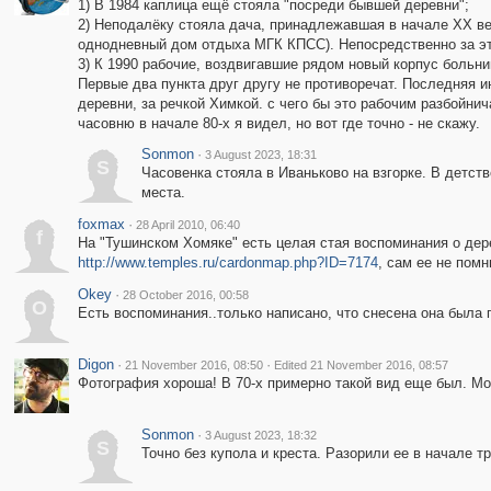
1) В 1984 каплица ещё стояла "посреди бывшей деревни";
2) Неподалёку стояла дача, принадлежавшая в начале ХХ ве
однодневный дом отдыха МГК КПСС). Непосредственно за эт
3) К 1990 рабочие, воздвигавшие рядом новый корпус больн
Первые два пункта друг другу не противоречат. Последняя и
деревни, за речкой Химкой. с чего бы это рабочим разбойни
часовню в начале 80-х я видел, но вот где точно - не скажу.
Sonmon
·
3 August 2023, 18:31
S
Часовенка стояла в Иваньково на взгорке. В детст
места.
foxmax
·
28 April 2010, 06:40
f
На "Тушинском Хомяке" есть целая стая воспоминания о дер
http://www.temples.ru/cardonmap.php?ID=7174
, сам ее не помн
Okey
·
28 October 2016, 00:58
O
Есть воспоминания..только написано, что снесена она была 
Digon
·
·
21 November 2016, 08:50
Edited 21 November 2016, 08:57
Фотография хороша! В 70-х примерно такой вид еще был. Мож
Sonmon
·
3 August 2023, 18:32
S
Точно без купола и креста. Разорили ее в начале 