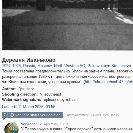
319,780
1,406,258
8,286
8,080
29,243
112
1,490
16
Деревня Иваньково
1924
–
1925
,
Russia
,
Moscow
,
North-Western AO
,
Pokrovskoye-Streshnevo
Точка поставлена предположительно. Уклон на заднем плане, вероятно,
разоренная в конце 1920-х гг. цельнокирпичная часовенка, построенная
затейливыми колонками, узорными арками". (
http://okrug.school147.ru/o
Author:
Гринберг
Shooting direction:
southeast

Watermark signature:
uploaded by rothast
Last edit 11 March 2026, 09:56
7
Sign in to share your opinion
Latest comment: 13 April 2024, 16:33
seakonst
·
26 April 2010, 13:33
У Паламарчука в книге "Сорок сороков" есть снимки часовни 