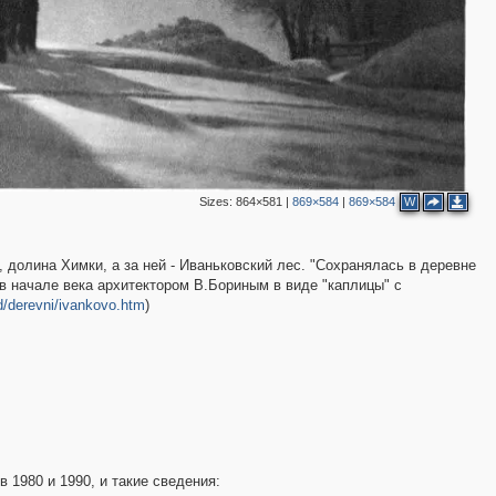
Sizes:
864×581
|
869×584
|
869×584
W
 долина Химки, а за ней - Иваньковский лес. "Сохранялась в деревне
 в начале века архитектором В.Бориным в виде "каплицы" с
ld/derevni/ivankovo.htm
)
в 1980 и 1990, и такие сведения: