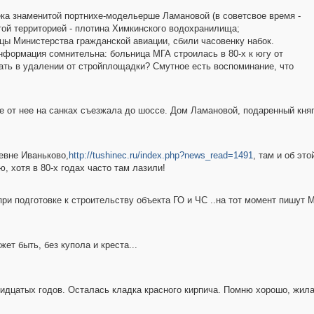
ка знаменитой портнихе-модельерше Ламановой (в советсвое время -
ой территорией - плотина Химкинского водохранилища;
ицы Министерства гражданской авиации, сбили часовенку набок.
нформация сомнительна: больница МГА строилась в 80-х к югу от
чать в удалении от стройплощадки? Смутное есть воспоминание, что
ве от нее на санках съезжала до шоссе. Дом Ламановой, подаренный княг
евне Иваньково,
http://tushinec.ru/index.php?news_read=1491
, там и об эт
ю, хотя в 80-х годах часто там лазили!
при подготовке к строительству объекта ГО и ЧС ..на тот момент пишут
ет быть, без купола и креста...
тридцатых годов. Осталась кладка красного кирпича. Помню хорошо, жил