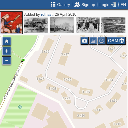
Gallery
Sign up
Login
EN
Added by
rothast
, 26 April 2010
OSM