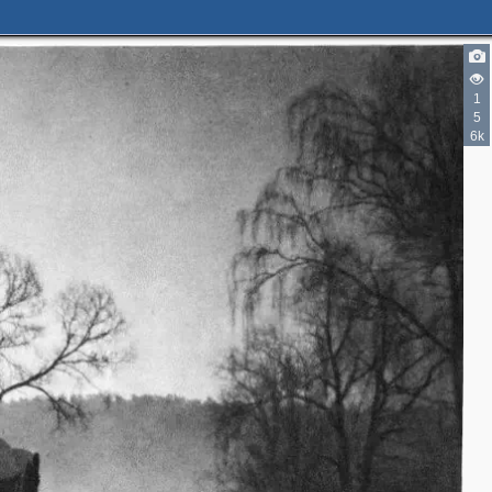
1
5
6k
3