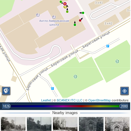
5
Leaflet
| ©
SCANEX ITC LLC
| ©
OpenStreetMap
contributors
1826
2000
Nearby images