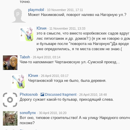
точно.
playmobil
·
10 November 2011, 17:11
p
Может Нахимовский, поворот налево на Нагорную ул.?
Юлия
·
11 November 2011, 13:33
это в смысле, что вместо коробковских садов вдруг
лес пятиэтажек и др. домов?:) (я уж не говорю о до
и бульваре после "поворота на Нагорную")Да вроде 
уже определились, я те места совсем не знаю.(
Taboh
·
26 April 2010, 03:14
Чем-то напоминает Чертановскую ул.-Сумской проезд...
Юлия
·
26 April 2010, 03:17
Чертановской тогда не было, была деревня.
Photosnob
·
·
Discussed fragment
26 April 2010, 18:48
Дорогу сужает какой-то бульвар, приходящий слева.
sonoflynx
·
30 April 2010, 16:20
Вот оно, типовое строительство! А на улицу Народного ополч
похоже?