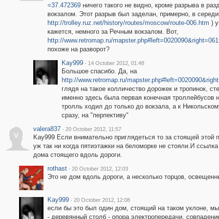
=37.472369
ничего такого не видно, кроме разрыва в ра
вокзалом. Этот разрыв был заделан, примерно, в середин
http://trolley.ruz.net/history/routes/moscow/route-006.htm
) у
кажется, немного за Речным вокзалом. Вот,
http://www.retromap.ru/mapster.php#left=0020090&right=
похоже на разворот?
Kay999
·
14 October 2012, 01:48
Большое спасибо. Да, на
http://www.retromap.ru/mapster.php#left=0020090&r
глядя на такое колличество дорожек и тропинок, ст
именно здесь была первая конечная троллейбусов н
тролль ходил до только до вокзала, а к Никольскому
сразу, на "перпективу"
valera837
·
20 October 2012, 11:57
v
Kay999 Если внимательно приглядеться то за стоящей этой п
уж так ни когда пятиэтажки на беломорке не стояли.И ссылка 
дома стоящего вдоль дороги.
rothast
·
20 October 2012, 12:03
Это не дом вдоль дороги, а несколько торцов, освещенн
Kay999
·
20 October 2012, 12:08
если бы это был один дом, стоящий на таком уклоне, м
- деревянный столб - опора электропередачи. совпадени