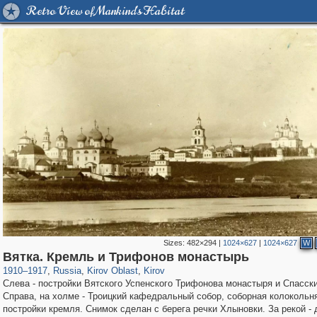
Retro View of Mankind's Habitat
Sizes:
482×294
|
1024×627
|
1024×627
W
14,648
1,407,769
10,917
467
29,262
400
Вятка. Кремль и Трифонов монастырь
1910
–
1917
,
Russia
,
Kirov Oblast
,
Kirov
Слева - постройки Вятского Успенского Трифонова монастыря и Спасски
Справа, на холме - Троицкий кафедральный собор, соборная колокольня
постройки кремля. Снимок сделан с берега речки Хлыновки. За рекой -