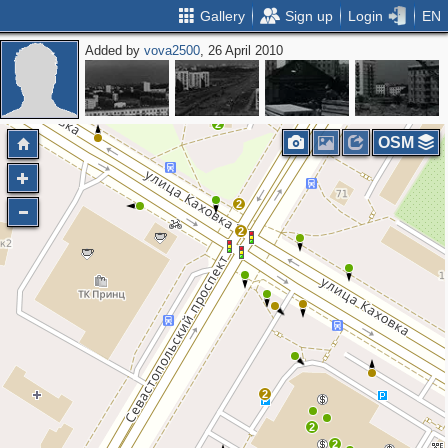
Gallery
Sign up
Login
EN
Added by
vova2500
, 26 April 2010
2
OSM
2
2
2
2
2