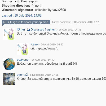
Source:
к/ф Рано утром
Shooting direction:
north

Watermark signature:
uploaded by vova2500
Last edit 10 July 2024, 14:02
4
Sign in to share your opinion
Latest comment: 8 December 2010, 17:25
Юлия
·
·
Discussed fragment
26 April 2010, 04:31
Всё тот же большой Зюзинскийораг, почти в первозданном сос
Юлия
·
26 April 2010, 04:32
ой, пардон,"овраг".
seakonst
·
26 April 2010, 14:39
Добавлен вариант, обработанный yuri1947
syoma2
·
8 December 2010, 17:25
Клёво! За школой видна поликлиника №10,а левее школа 19