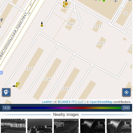
4
3
3
Leaflet
| ©
SCANEX ITC LLC
| ©
OpenStreetMap
contributors
1826
2000
Nearby images