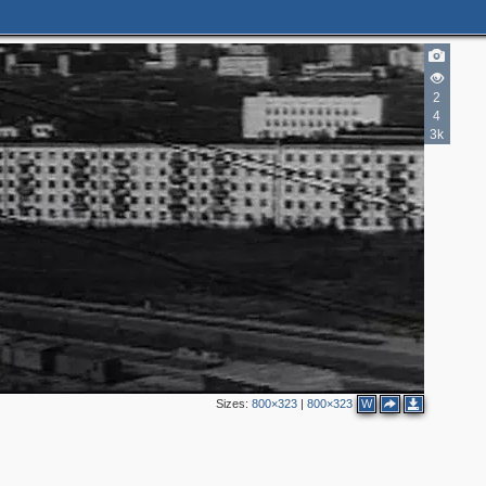
2
4
3k
Sizes:
800×323
|
800×323
W