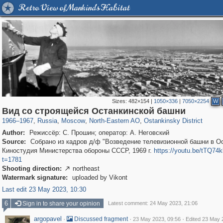
Retro View of Mankind's Habitat
Sizes:
482×154
|
1050×336
|
7050×2254
W
319,779
1,406,144
8,286
24,488
29,243
250
13,481
148
Вид со строящейся Останкинской башни
1966
–
1967
,
Russia
,
Moscow
,
North-Eastern AO
,
Ostankinsky District
Author:
Режиссёр: С. Прошин; оператор: А. Неговский
Source:
Собрано из кадров д/ф "Возведение телевизионной башни в Ос
Киностудия Министерства обороны СССР, 1969 г.
https://youtu.be/tTQ74
t=1781
Shooting direction:
northeast

Watermark signature:
uploaded by Vikont
Last edit 23 May 2023, 10:30
6
Sign in to share your opinion
Latest comment: 24 May 2023, 21:06
argopavel
·
·
·
Discussed fragment
23 May 2023, 09:56
Edited 23 May 