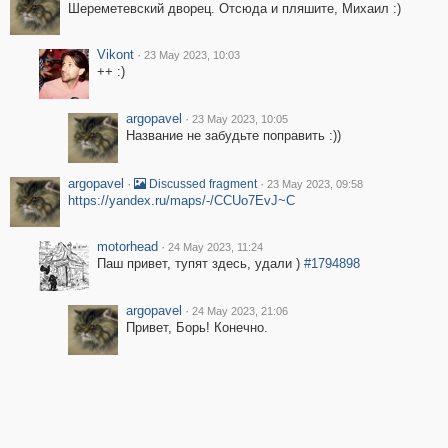
Шереметевский дворец. Отсюда и пляшите, Михаил :)
Vikont
·
23 May 2023, 10:03
++ :)
argopavel
·
23 May 2023, 10:05
Название не забудьте поправить :))
argopavel
·
·
Discussed fragment
23 May 2023, 09:58
https://yandex.ru/maps/-/CCUo7EvJ~C
motorhead
·
24 May 2023, 11:24
Паш привет, тупят здесь, удали )
#1794898
argopavel
·
24 May 2023, 21:06
Привет, Борь! Конечно.