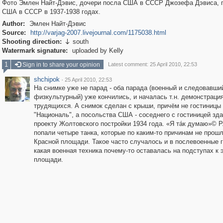
Фото Эмлен Найт-Дэвис, дочери посла США в СССР Джозефа Дэвиса, 
США в СССР в 1937-1938 годах.
Author:
Эмлен Найт-Дэвис
Source:
http://varjag-2007.livejournal.com/1175038.html
Shooting direction:
south

Watermark signature:
uploaded by Kelly
1
Sign in to share your opinion
Latest comment: 25 April 2010, 22:53
shchipok
·
25 April 2010, 22:53
На снимке уже не парад - оба парада (военный и следовавши
физкультурный) уже кончились, и началась т.н. демонстраци
трудящихся. А снимок сделан с крыши, причём не гостиницы
"Националь", а посольства США - соседнего с гостиницей зда
проекту Жолтовского постройки 1934 года. «Я тáк думаю»© P
попали четыре танка, которые по каким-то причинам не прошл
Красной площади. Такое часто случалось и в послевоенные г
какая военная техника почему-то оставалась на подступах к 
площади.