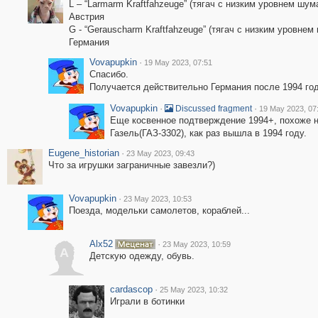
L – “Larmarm Kraftfahzeuge” (тягач с низким уровнем шума
Австрия
G - “Gerauscharm Kraftfahzeuge” (тягач с низким уровнем
Германия
Vovapupkin
·
19 May 2023, 07:51
Спасибо.
Получается действительно Германия после 1994 год
Vovapupkin
·
·
Discussed fragment
19 May 2023, 07
Еще косвенное подтверждение 1994+, похоже 
Газель(ГАЗ-3302), как раз вышла в 1994 году.
Eugene_historian
·
23 May 2023, 09:43
Что за игрушки заграничные завезли?)
Vovapupkin
·
23 May 2023, 10:53
Поезда, модельки самолетов, кораблей...
Alx52
·
23 May 2023, 10:59
A
Детскую одежду, обувь.
cardascop
·
25 May 2023, 10:32
Играли в ботинки