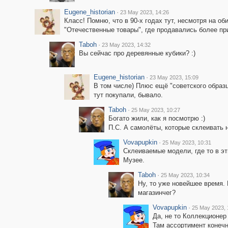
Eugene_historian
·
23 May 2023, 14:26
Класс! Помню, что в 90-х годах тут, несмотря на о
"Отечественные товары", где продавались более п
Taboh
·
23 May 2023, 14:32
Вы сейчас про деревянные кубики? :)
Eugene_historian
·
23 May 2023, 15:09
В том числе) Плюс ещё "советского образц
тут покупали, бывало.
Taboh
·
25 May 2023, 10:27
Богато жили, как я посмотрю :)
П.С. А самолёты, которые склеивать 
Vovapupkin
·
25 May 2023, 10:31
Склеиваемые модели, где то в эт
Музее.
Taboh
·
25 May 2023, 10:34
Ну, то уже новейшее время.
магазинчег?
Vovapupkin
·
25 May 2023, 
Да, не то Коллекционер 
Там ассортимент конечн