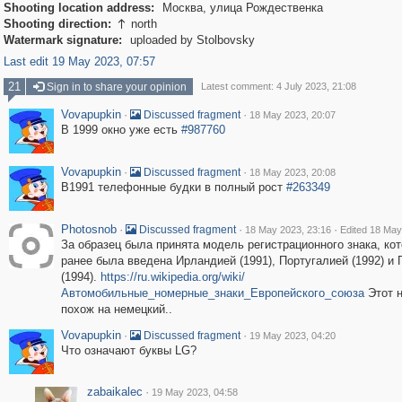
Shooting location address:
Москва, улица Рождественка
Shooting direction:
north

Watermark signature:
uploaded by Stolbovsky
Last edit 19 May 2023, 07:57
21
Sign in to share your opinion
Latest comment: 4 July 2023, 21:08
Vovapupkin
·
·
Discussed fragment
18 May 2023, 20:07
В 1999 окно уже есть
#987760
Vovapupkin
·
·
Discussed fragment
18 May 2023, 20:08
В1991 телефонные будки в полный рост
#263349
Photosnob
·
·
·
Discussed fragment
18 May 2023, 23:16
Edited 18 May
За образец была принята модель регистрационного знака, ко
ранее была введена Ирландией (1991), Португалией (1992) и 
(1994).
https://ru.wikipedia.org/wiki/
Автомобильные_номерные_знаки_Европейского_союза
Этот 
похож на немецкий..
Vovapupkin
·
·
Discussed fragment
19 May 2023, 04:20
Что означают буквы LG?
zabaikalec
·
19 May 2023, 04:58