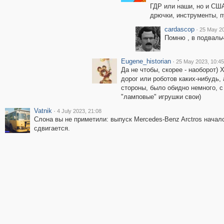
ГДР или наши, но и США
дрючки, инструменты, 
cardascop
·
25 May 20
Помню , в подваль
Eugene_historian
·
25 May 2023, 10:45
Да не чтобы, скорее - наоборот)
дорог или роботов каких-нибудь,
стороны, было обидно немного, с
"ламповые" игрушки свои)
Vatnik
·
4 July 2023, 21:08
Слона вы не приметили: выпуск Mercedes-Benz Arctros началс
сдвигается.