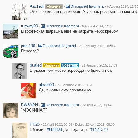
Aachick
·
·
Discussed fragment
6 August 2014, 12:2
Это - Фондовая оранжерея. А уголок розария - на моём 
runway09
·
·
Discussed fragment
6 August 2014, 12:18
Марфинская шарашка ещё не закрыта небоскребом
pms196
·
·
Discussed fragment
21 January 2015, 10:03
Переезд?
bualed
·
21 January 2015, 13:53
В указанном месте переезда не было и нет.
abv9999
·
21 January 2015, 13:57
Да, к большому сожалению.
RW3APH
·
·
Discussed fragment
22 April 2022, 08:14
"МОСКИНАП"
PK26
·
·
22 April 2022, 08:34
Edited 22 April 2022, 08:36
Вблизи -
#688808
, и.. вдали :) -
#1421379