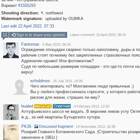
Вариант
#1555293
Shooting direction:
northwest

Watermark signature:
uploaded by OUMKA
Last edit 22 April 2022, 07:33
11
Sign in to share your opinion
Latest comment: 22 April 2022, 08:34
Fantomas
·
5 May 2010, 06:18
Ограждение площадки сварено только наполовину, дыры в по
рабочие стоят по-моему без закрепленных страховочных пояс
Адреналин однако! Или фотомонтаж?
Судя по небольшим размерам площадки - это где-то почти н
верху!
ezholdmos
·
26 July 2011, 10:06
e
Чего монтировать то? Монтажники люди привычные ;)
Вы у любого профессионала спросите, у которого работа
риском для жизни, страшно ли ему?
bualed
·
4 February 2012, 12:50
Алтуфьевского шоссе не видать. В верхнем левом углу Октя
ж.д., за ней кварталы Бутырского хутора.
PK26
·
·
Discussed fragment
14 November 2012, 20:38
Розарий Главного Ботанического Сада. (Строительство розар
закончено в 1961г.)