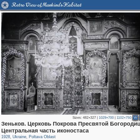
Retro View of Mankind's Habitat
Sizes:
482×327
|
1029×700
|
1102×750
W
Зеньков. Церковь Покрова Пресвятой Богороди
135,304
1,951
2,355
61
Центральная часть иконостаса
1928
,
Ukraine
,
Poltava Oblast