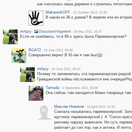
как сносилась наша деревня и строились пятиэтаж
MakarenkOFF
·
22 October 2012, 12:36
В каком из 36-х домов? В первом или во втором
mrlazy
·
·
Discussed fragment
28 May 2011, 16:37
Если не ошибаюсь, то в 80-х здесь была Парикмахерская?
BGA72
·
24 June 2011, 05:48
Совершенно верно! В 91-ом я там был))))
mrlazy
·
24 June 2011, 05:54
Почему то запомнилась эта парикмахерская редкой
Гражданской войны обслуживаются вне очереди!Ред
Tamada
·
6 September 2011, 05:08
Она сейчас там находится.Мама товарища там 
Максим Новиков
·
15 April 2015, 14:33
М
Сначала называлась парикмахерской. Зате
крутизну парикмахерской ). А "Салон красо
рекламу наружу вывесили. Но суть парикма
работает до сих пор, как и аптека. И почта.