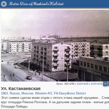
Retro View of Mankind's Habitat
Sizes:
482×295
|
1024×628
|
1024×628
W
319,968
1,407,713
8,295
27,135
29,262
310
1,117
29
Ул. Кастанаевская
1963
,
Russia
,
Moscow
,
Western AO
,
Fili-Davydkovo District
Этот снимок сделан моим отцом с пятого этажа нашей хрущевки... Сле
круг площади Ромэна Роллана. А на дальнем заднем плане - жилые до
Площади Победы.