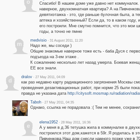
o
Спасибо! В нашем доме уже давно нет коммуналок.
наверное, двухкомнатная квартира? А на Пивченков
девятиэтажка - это, где раньше булочная была, а т
аптека и хозяйственный7 Если да, то в каком году, 
его построили. Мне смутно помнится, что это мои 
годы, а точно не пмню
medvisio
·
31 August 2011, 11:20
m
Надо же, мы соседи )
Общие знакомые наверное тоже есть - баба Дуся с перво
подъезда на 3-ем этаже .
К сожалению несколько лет назад умерла. Боевая женщ
ЕЕ все знали.
dralov
·
27 May 2011, 04:09
d
как раз недавно карту радиационного загрязнения Москвы смо
проведения дезактивационных работ, при норме 25 были пока
правда не указана дата
http://citysoft.mosmap.ru/radiation/radia
Taboh
·
27 May 2011, 04:35
Однако, ссылка не порадовала :( Тем не менее, сохранил
elena1952
·
28 May 2011, 16:36
e
А у меня в д.36 тетушка жила в коммуналке в двухк
построился этот дом,кажется в 59г..Я родилась в э
Пивченкова.Наш дом снесли намного позже уже в 7