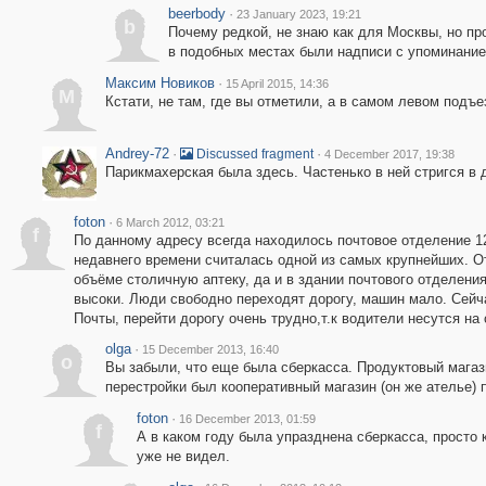
beerbody
·
23 January 2023, 19:21
b
Почему редкой, не знаю как для Москвы, но про
в подобных местах были надписи с упоминание
Максим Новиков
·
15 April 2015, 14:36
М
Кстати, не там, где вы отметили, а в самом левом подъе
Andrey-72
·
·
Discussed fragment
4 December 2017, 19:38
Парикмахерская была здесь. Частенько в ней стригся в д
foton
·
6 March 2012, 03:21
f
По данному адресу всегда находилось почтовое отделение 12
недавнего времени считалась одной из самых крупнейших. О
объёме столичную аптеку, да и в здании почтового отделени
высоки. Люди свободно переходят дорогу, машин мало. Сейч
Почты, перейти дорогу очень трудно,т.к водители несутся на 
olga
·
15 December 2013, 16:40
o
Вы забыли, что еще была сберкасса. Продуктовый магазин
перестройки был кооперативный магазин (он же ателье) 
foton
·
16 December 2013, 01:59
f
А в каком году была упразднена сберкасса, просто к
уже не видел.