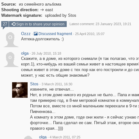
Source:
из семейного альбома
Shooting direction:
east

Watermark signature:
uploaded by Stos
27
Sign in to share your opinion
Latest comment: 23 January 2023, 19:21
Ozzz
·
·
Discussed fragment
25 April 2010, 15:07
O
Аптека-долгожитель :)
olga
·
26 July 2010, 15:18
o
Скажите, а в доме, из которого снимали (я так полагаю, что э
корп.1), кто-нибудь из вашей семьи живет в настоящее врем
семья живет в этом доме с тех пор как его построили и до си
может, у нас есть общие знакомые?
Stos
·
3 March 2011, 16:30
извините, не отвечал...
Нет, в этом доме никого из родных не было... Папа и ма
там примерно год, в 8-ми метровой комнатке в коммуналк
Потом все, вместе со мной маленьким переехали в 9-ти 
Пивченкова...
А комнату в этом доме, годе они жили - я сейчас узнаю 
форточке... Папа сделал ее сам. Пятый этаж, второе окн
правого края...))))
olga
·
4 March 2011, 07:25