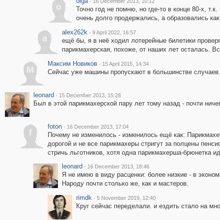
olga
·
16 December 2013, 10:12
o
Точно год не помню, но где-то в конце 80-х, т.к
очень долго продержались, а образовались как
alex262k
·
9 April 2022, 16:57
a
ещё бы, я в неё ходил лотерейные билетики проверя
парикмахерская, похоже, от наших лет осталась. Вс
Максим Новиков
·
15 April 2015, 14:34
М
Сейчас уже машины пропускают в большинстве случаев.
leonard
·
15 December 2013, 15:28
Был в этой парикмахерской пару лет тому назад - почти нич
foton
·
16 December 2013, 17:04
f
Почему не изменилось - изменилось ещё как: Парикмахе
дорогой и не все парикмахеры стригут за полцены пенси
стричь льготников, хотя одна парикмахерша-брюнетка ид
leonard
·
16 December 2013, 18:46
Я не имею в виду расценки: более низкие - в эконом
Народу почти столько же, как и мастеров.
rimdk
·
5 November 2019, 12:40
Круг сейчас переделали. и ездить стало на мн