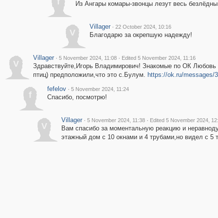
f
Из Ангары комары-звонцы лезут весь безлёдны
Villager
·
22 October 2024, 10:16
V
Благодарю за окрепшую надежду!
Villager
·
·
5 November 2024, 11:08
Edited 5 November 2024, 11:16
V
Здравствуйте,Игорь Владимирович! Знакомые по ОК Любовь и
птиц) предположили,что это с.Булум.
https://ok.ru/messages
fefelov
·
5 November 2024, 11:24
f
Спасибо, посмотрю!
Villager
·
·
5 November 2024, 11:38
Edited 5 November 2024, 12
V
Вам спасибо за моментальную реакцию и неравноду
этажный дом с 10 окнами и 4 трубами,но видел с 5 т