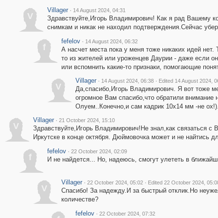
Villager
·
14 August 2024, 04:31
V
Здравствуйте,Игорь Владимирович! Как я рад Вашему к
снимкам и никак не находил подтверждения.Сейчас убер
fefelov
·
14 August 2024, 06:32
f
А насчет места пока у меня тоже никаких идей нет.
то из жителей или уроженцев Даурии - даже если о
или вспомнить какие-то признаки, помогающие понят
Villager
·
·
14 August 2024, 06:38
Edited 14 August 2024, 0
V
Да,спасибо,Игорь Владимирович. Я вот тоже ме
огромное Вам спасибо,что обратили внимание н
Олуем..Конечно,и сам кадрик 10х14 мм -не ох!)
Villager
·
21 October 2024, 15:10
V
Здравствуйте,Игорь Владимирович!Не знал,как связаться с В
Иркутске в конце октября. Дюймовочка может и не найтись дл
fefelov
·
22 October 2024, 02:09
f
И не найдется... Но, надеюсь, смогут улететь в ближай
Villager
·
·
22 October 2024, 05:02
Edited 22 October 2024, 05:0
V
Спасибо! За надежду.И за быстрый отклик.Но неуж
количестве?
fefelov
·
22 October 2024, 07:32