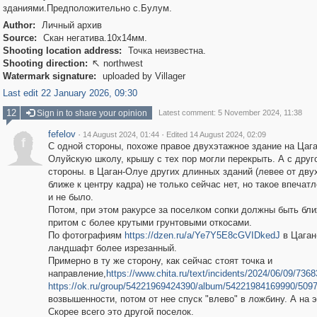
зданиями.Предположительно с.Булум.
Author:
Личный архив
Source:
Скан негатива.10х14мм.
Shooting location address:
Точка неизвестна.
Shooting direction:
northwest

Watermark signature:
uploaded by Villager
Last edit 22 January 2026, 09:30
12
Sign in to share your opinion
Latest comment: 5 November 2024, 11:38
fefelov
·
·
14 August 2024, 01:44
Edited 14 August 2024, 02:09
f
С одной стороны, похоже правое двухэтажное здание на Цага
Олуйскую школу, крышу с тех пор могли перекрыть. А с друг
стороны. в Цаган-Олуе других длинных зданий (левее от дву
ближе к центру кадра) не только сейчас нет, но такое впечатл
и не было.
Потом, при этом ракурсе за поселком сопки должны быть бли
притом с более крутыми грунтовыми откосами.
По фотографиям
https://dzen.ru/a/Ye7Y5E8cGVIDkedJ
в Цаган
ландшафт более изрезанный.
Примерно в ту же сторону, как сейчас стоят точка и
направление,
https://www.chita.ru/text/incidents/2024/06/09/736
https://ok.ru/group/54221969424390/album/54221984169990/509
возвышенности, потом от нее спуск "влево" в ложбину. А на 
Скорее всего это другой поселок.