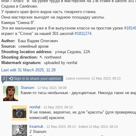
Мой 7 класс "В" на уроке труда в мастерских на 1-м этаже в школе 301
Седова в Свиблово.
У правого края фото видна часть токарного станка.
Окна мастерских выходят на заднюю площадку школы.
Камера "Смена 8".
Эти же мальчишки уже в 8-м выпускном классе на простом уроке
#1814
играют в "Слона" за нашей 301 школой
#1811274
.
Author:
Баш Вадим Олегович
Source:
семейный архив
Shooting location address:
улица Седова, 12А
Shooting direction:
northwest

Watermark signature:
uploaded by nonfat
Last edit 31 March 2025, 11:28
3
Sign in to share your opinion
Latest comment: 12 May 2023, 08:13
Stanum
·
12 May 2023, 08:08
Какие-то тисы необычные - двухцветные. Никогда таких не ви
nonfat
·
12 May 2023, 08:10
Я не помню, вероятно, их для "красоты" (для проверяю
комиссий) красили.
ksamuk
·
·
12 May 2023, 08:13
Edited 12 May 2023, 08:14
2 Stanum