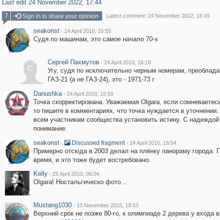
Last edit 24 November 2022, 17:44
7
Sign in to share your opinion
Latest comment: 24 November 2022, 16:49
seakonst
·
24 April 2010, 15:55
Судя по машинам, это самое начало 70-х
Сергей Пахмутов
·
24 April 2010, 16:18
С
Угу, судя по исключительно черным номерам, преоблад
ГАЗ-21 (а не ГАЗ-24), это - 1971-73 г
Danushka
·
24 April 2010, 15:59
Точка скорректирована. Уважаемая Olgara, если сомневаетесь
то пишите в комментариях, что точка нуждается в уточнении.
всем участникам сообщества установить истину. С надеждой
понимание.
seakonst
·
·
Discussed fragment
24 April 2010, 16:54
Примерно отсюда в 2003 делал на плёнку панораму города. 
время, и это тоже будет востребовано.
Kelly
·
25 April 2010, 06:04
Olgara! Ностальгическо фото...
Mustang1030
·
13 November 2015, 18:53
Верхний срок не позже 80-го, к олимпиаде 2 дерева у входа 