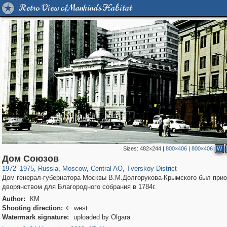
Retro View of Mankind's Habitat
Sizes:
482×244
|
800×406
|
800×406
W
319,864
1,406,728
160,011
8,286
29,243
5,916
53,052
2,283
Дом Союзов
1972
–
1975
,
Russia
,
Moscow
,
Central AO
,
Tverskoy District
Дом генерал-губернатора Москвы В.М.Долгорукова-Крымского был прио
дворянством для Благородного собрания в 1784г.
Author:
КМ
Shooting direction:
west

Watermark signature:
uploaded by Olgara