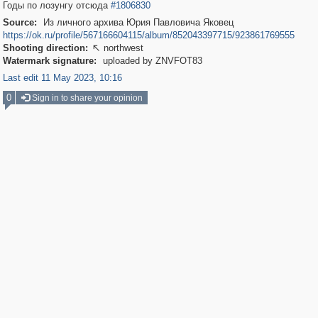
Годы по лозунгу отсюда
#1806830
Source:
Из личного архива Юрия Павловича Яковец
https://ok.ru/profile/567166604115/album/852043397715/923861769555
Shooting direction:
northwest

Watermark signature:
uploaded by ZNVFOT83
Last edit 11 May 2023, 10:16
0
Sign in to share your opinion