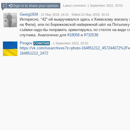
2
Sign in to share your opinion
Latest comment: 1 September 2022, 20:53
Georg1934
·
·
21 May 2018, 16:31
Edited 22 May 2018, 16:10
Интересно, "42"-ой выкручивался здесь к Киевскому вокзалу 
на Фили), или по Бережковской набережной шёл на Потылиху
съёмки надо-бы поправить ориентируясь по стелле на виде с
спутника. Аналогично для
#18058
и
#732538
.
Pirogov
·
1 September 2022, 20:53
https://vk.com/rusarchives?z=photo-164851212_457244072%2Fwa
164851212_2472