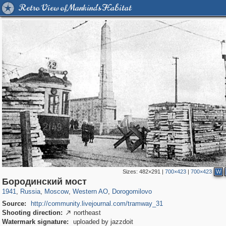
Retro View of Mankind's Habitat
Sizes:
482×291
|
700×423
|
700×423
W
319,780
1,406,450
8,286
27,129
29,243
310
6,082
107
Бородинский мост
1941
,
Russia
,
Moscow
,
Western AO
,
Dorogomilovo
Source:
http://community.livejournal.com/tramway_31
Shooting direction:
northeast

Watermark signature:
uploaded by jazzdoit