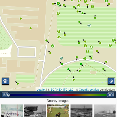
4
4
6
2
2
4
5
2
2
3
2
2
2
4
2
3
Leaflet
| ©
SCANEX ITC LLC
| ©
OpenStreetMap
contributors
1826
2000
Nearby images
3