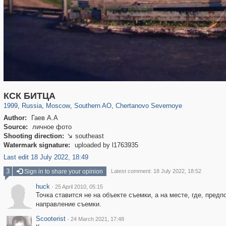
319,780
1,406,258
8,286
21,637
29,243
390
1,014
11
КСК БИТЦА
1999
,
Russia
,
Moscow
,
Southern AO
,
Chertanovo Severnoye
Author:
Гаев А.А
Source:
личное фото
Shooting direction:
southeast

Watermark signature:
uploaded by l1763935
Last edit 18 July 2022, 18:49
3
Sign in to share your opinion
Latest comment: 18 July 2022, 18:52
huck
·
25 April 2010, 05:15
Точка ставится не на объекте съемки, а на месте, где, пре
направление съемки.
Scooterist
·
24 March 2021, 17:48