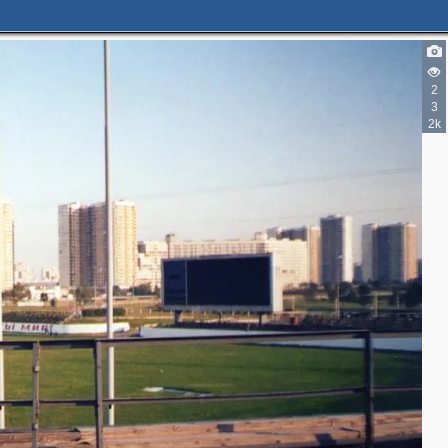
2
3
2k
2