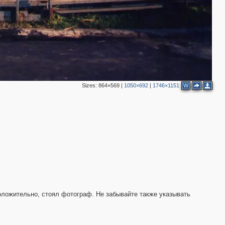
Sizes:
864×569
|
1050×692
|
1746×1151
W
дположительно, стоял фотограф. Не забывайте также указывать