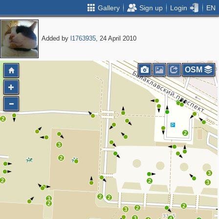
Gallery
Sign up
Login
EN
Added by
l1763935
, 24 April 2010
OSM
2
2
3
2
3
2
2
3
2
2
3
2
2
2
3
3
4