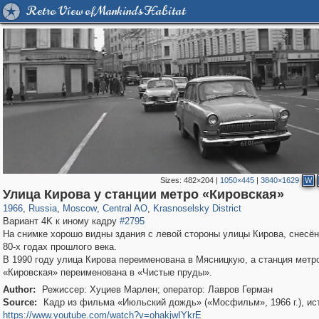
Retro View of Mankind's Habitat
Sizes:
482×204
|
1050×445
|
3840×1629
W
319,716
1,405,783
159,930
8,286
29,243
5,916
6,973
302
Улица Кирова у станции метро «Кировская»
1966
,
Russia
,
Moscow
,
Central AO
,
Krasnoselsky District
Вариант 4K к иному кадру
#2795
На снимке хорошо видны здания с левой стороны улицы Кирова, снесён
80-х годах прошлого века.
В 1990 году улица Кирова переименована в Мясницкую, а станция метр
«Кировская» переименована в «Чистые пруды».
Author:
Режиссер: Хуциев Марлен; оператор: Лавров Герман
Source:
Кадр из фильма «Июльский дождь» («Мосфильм», 1966 г.), ис
https://www.youtube.com/watch?v=ohakjwIYkrE