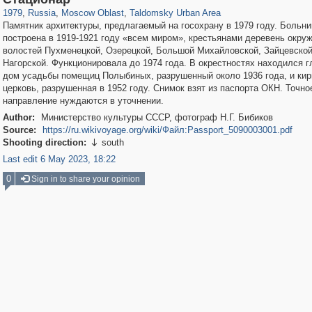
1979
,
Russia
,
Moscow Oblast
,
Taldomsky Urban Area
Памятник архитектуры, предлагаемый на госохрану в 1979 году. Больн
построена в 1919-1921 году «всем миром», крестьянами деревень окру
волостей Пухменецкой, Озерецкой, Большой Михайловской, Зайцевской
Нагорской. Функционировала до 1974 года. В окрестностях находился 
дом усадьбы помещиц Полыбиных, разрушенный около 1936 года, и кир
церковь, разрушенная в 1952 году. Снимок взят из паспорта ОКН. Точно
направление нуждаются в уточнении.
Author:
Министерство культуры СССР, фотограф Н.Г. Бибиков
Source:
https://ru.wikivoyage.org/wiki/Файл:Passport_5090003001.pdf
Shooting direction:
south

Last edit 6 May 2023, 18:22
0
Sign in to share your opinion