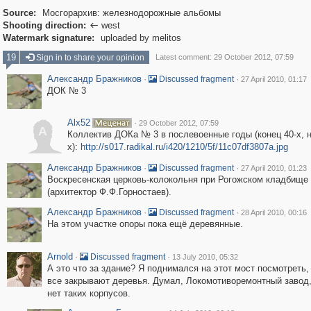
Source:
Мосгорархив: железнодорожные альбомы
Shooting direction:
west

Watermark signature:
uploaded by melitos
19
Sign in to share your opinion
Latest comment: 29 October 2012, 07:59
Александр Бражников
·
·
Discussed fragment
27 April 2010, 01:17
ДОК № 3
Alx52
·
29 October 2012, 07:59
A
Коллектив ДОКа № 3 в послевоенные годы (конец 40-х, н
х):
http://s017.radikal.ru/i420/1210/5f/11c07df3807a.jpg
Александр Бражников
·
·
Discussed fragment
27 April 2010, 01:23
Воскресенская церковь-колокольня при Рогожском кладбище
(архитектор Ф.Ф.Горностаев).
Александр Бражников
·
·
Discussed fragment
28 April 2010, 00:16
На этом участке опоры пока ещё деревянные.
Arnold
·
·
Discussed fragment
13 July 2010, 05:32
А это что за здание? Я поднимался на этот мост посмотреть,
все закрывают деревья. Думал, Локомотиворемонтный завод,
нет таких корпусов.