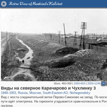
Retro View of Mankind's Habitat
Sizes:
482×300
|
1050×653
|
2003×1246
W
319,779
1,406,257
8,286
11,379
29,243
197
834
13
Виды на северное Карачарово и Чухлинку 3
1949
–
1953
,
Russia
,
Moscow
,
South-Eastern AO
,
Nizhegorodsky
Вид с моста соединительной ветки Перово-Симоново на запад. По моск
пути идёт электричка. На горизонте угадывается храм-колокольня в Ро
посёлке.