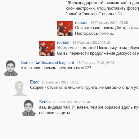
"Жильзнадарожный шинмантаж" в депо 
окон настройки, чтоб поставить фото
"ники" и "аватары" опальны?)
rothast
·
16 February 2012, 05:05
Опишите мне, пожалуйста, в лич
Постараюсь помочь.
rothast
·
16 February 2012, 04:18
Уважаемые коллеги! Поскольку тема обсуж
бы вы перенести продолжение дискуссии 
Serhio
·
·
Discussed fragment
15 February 2012, 08:03
это старая насыпь прежнего пути???
Egor
·
15 February 2012, 08:11
E
Скорее - отсыпка излишнего грунта, непригодного для ус
Serhio
·
15 February 2012, 12:45
ааа, видимо так! И, навен, тем же образом вдоль п
посадки защиты.