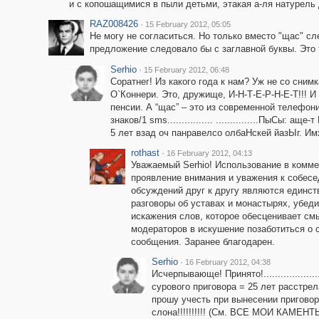
и c копошащимися в пыли детьми, этакая а-ля натурель
RAZ008426
·
15 February 2012, 05:05
Не могу не согласиться. Но только вместо "щас" сл
предложение следовало бы с заглавной буквы. Это та
Serhio
·
15 February 2012, 06:48
Соратнег! Из какого года к нам? Уж не со сни
O`Коннери. Это, дружище, И-Н-Т-Е-Р-Н-Е-Т!!! И
пенсии. А “щас” – этo из современной телефони
знаков/1 sms................ ...............ПыСы
5 лет взад оч панравелсо олбаНскей йазЫг. Имхо
rothast
·
16 February 2012, 04:13
Уважаемый Serhio! Использование в комм
проявление внимания и уважения к собесе
обсуждений друг к другу являются единст
разговоры об уставах и монастырях, убед
искажения слов, которое обесценивает смы
модераторов в искушение позаботиться о 
сообщения. Заранее благодарен.
Serhio
·
16 February 2012, 04:38
Исчерпывающе! Принято!................
сурового приговора = 25 лет расстрел
прошу учесть при вынесении приговор
слона!!!!!!!!!! (См. ВСЕ МОИ КАМЕНТЫ