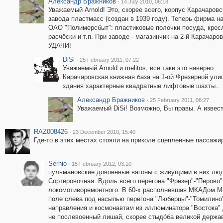
Александр Бражников
·
14 July 2010, 06:18
Уважаемый Arnold! Это, скорее всего, корпус Карачаровс
завода пластмасс (создан в 1939 году). Теперь фирма н
ОАО "Полимерсбыт": пластиковые полочки посуда, крес
расчёски и т.п. При заводе - магазинчик на 2-й Карачаров
УДАЧИ!
DiSi
·
25 February 2011, 07:22
Уважаемый Arnold и melitos, все таки это наверно
Карачаровская книжная база на 1-ой Фрезерной улиц
здания характерные квадратные лифтовые шахты..
Александр Бражников
·
25 February 2011, 08:27
Уважаемый DiSi! Возможно, Вы правы. А извест
RAZ008426
·
23 December 2010, 15:40
Где-то в этих местах стояли на приколе сцепленные пассажи
Serhio
·
15 February 2012, 03:10
пульмановские довоенные вагоны с живущими в них людь
Сортировочная. Вдоль всего перегона "Фрезер"-"Перово
локомотиворемонтного. В 60-х располневшая МКАДом Мо
поле слева под насыпью перегона "Люберцы"-"Томилино"
направления и космонавтам из иллюминатора "Востока" 
не послевоенный лишай, скорее стыдóба великой держа