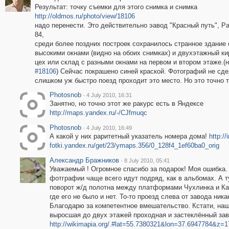
Результат: точку съемки для этого снимка и снимка
http://oldmos.ru/photo/view/18106
надо перенести. Это действительно эавод "Красный путь", Ра
84,
среди более поздних построек сохранилось странное здание 
высокими окнами (видно на обоих снимках) и двухэтажный к
цех или склад с разными окнами на первом и втором этаже.(
#18106
) Сейчас покрашено синей краской. Фотографий не сде
слишком уж быстро поезд проходит это место. Но это точно т
Photosnob
·
4 July 2010, 16:31
Занятно, но точно этот же ракурс есть в Яндексе
http://maps.yandex.ru/-/CJfmuqc
Photosnob
·
4 July 2010, 16:49
А какой у них раритетный указатель номера дома!
http://
fotki.yandex.ru/get/23/ymaps.356/0_128f4_1ef60ba0_orig
Александр Бражников
·
8 July 2010, 05:41
Уважаемый ! Огромное спасибо за подарок! Моя ошибка. 
фотграфии чаще всего идут подряд, как в альбомах. А 
поворот ж/д полотна между платформами Чухлинка и Кар
где его не было и нет. То-то проезд слева от завода ник
Благодарю за компетентное вмешательство. Кстати, на
выросшая до двух этажей проходная и застеклённый зав
http://wikimapia.org/.#lat=55.7380321&lon=37.6947784&z