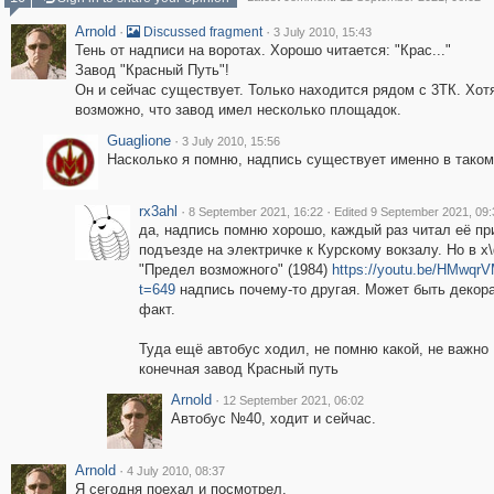
Arnold
·
·
Discussed fragment
3 July 2010, 15:43
Тень от надписи на воротах. Хорошо читается: "Крас..."
Завод "Красный Путь"!
Он и сейчас существует. Только находится рядом с 3ТК. Хот
возможно, что завод имел несколько площадок.
Guaglione
·
3 July 2010, 15:56
Насколько я помню, надпись существует именно в таком
rx3ahl
·
·
8 September 2021, 16:22
Edited 9 September 2021, 09:
да, надпись помню хорошо, каждый раз читал её пр
подъезде на электричке к Курскому вокзалу. Но в х
"Предел возможного" (1984)
https://youtu.be/HMwq
t=649
надпись почему-то другая. Может быть декора
факт.
Туда ещё автобус ходил, не помню какой, не важно 
конечная завод Красный путь
Arnold
·
12 September 2021, 06:02
Автобус №40, ходит и сейчас.
Arnold
·
4 July 2010, 08:37
Я сегодня поехал и посмотрел.