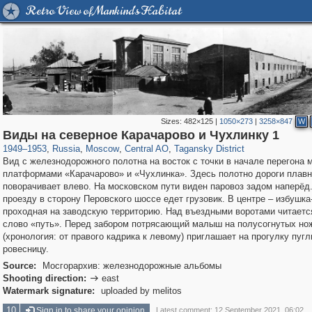
Retro View of Mankind's Habitat
Sizes:
482×125
|
1050×273
|
3258×847
W
319,779
1,406,257
159,978
8,286
29,243
5,916
10,738
402
Виды на северное Карачарово и Чухлинку 1
1949
–
1953
,
Russia
,
Moscow
,
Central AO
,
Tagansky District
Вид с железнодорожного полотна на восток с точки в начале перегона 
платформами «Карачарово» и «Чухлинка». Здесь полотно дороги плавн
поворачивает влево. На московском пути виден паровоз задом наперёд
проезду в сторону Перовского шоссе едет грузовик. В центре – избушка
проходная на заводскую территорию. Над въездными воротами читаетс
слово «путь». Перед забором потрясающий малыш на полусогнутых но
(хронология: от правого кадрика к левому) приглашает на прогулку пуг
ровесницу.
Source:
Мосгорархив: железнодорожные альбомы
Shooting direction:
east

Watermark signature:
uploaded by melitos
10
Sign in to share your opinion
Latest comment: 12 September 2021, 06:02