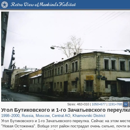
Retro View of Mankind's Habitat
Sizes:
482×310
|
1050×677
|
1191×768
W
319,882
1,407,351
160,021
8,286
29,248
5,916
19,395
722
Угол Бутиковского и 1-го Зачатьевского переулк
1998
–
2000
,
Russia
,
Moscow
,
Central AO
,
Khamovniki District
Угол Бутиковского и 1-го Зачатьевского переулка. Сейчас на этом мест
"Новая Остоженка". Вобще этот район пострадал очень сильно, почти в