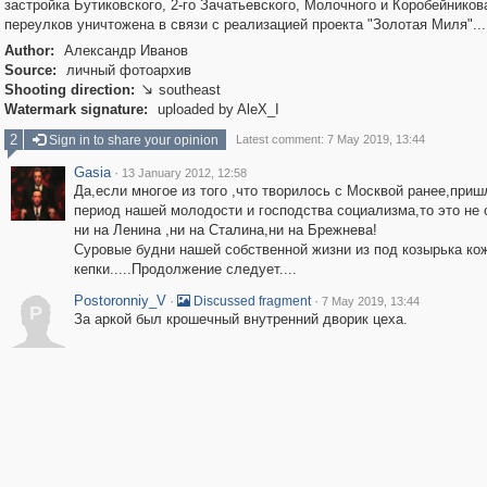
застройка Бутиковского, 2-го Зачатьевского, Молочного и Коробейников
переулков уничтожена в связи с реализацией проекта "Золотая Миля"...
Author:
Александр Иванов
Source:
личный фотоархив
Shooting direction:
southeast

Watermark signature:
uploaded by AleX_I
2
Sign in to share your opinion
Latest comment: 7 May 2019, 13:44
Gasia
·
13 January 2012, 12:58
Да,если многое из того ,что творилось с Москвой ранее,приш
период нашей молодости и господства социализма,то это не
ни на Ленина ,ни на Сталина,ни на Брежнева!
Суровые будни нашей собственной жизни из под козырька ко
кепки.....Продолжение следует....
Postoronniy_V
·
·
Discussed fragment
7 May 2019, 13:44
P
За аркой был крошечный внутренний дворик цеха.