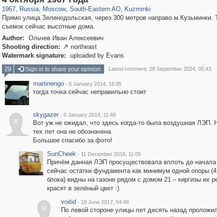
1967
,
Russia
,
Moscow
,
South-Eastern AO
,
Kuzminki
Прямо улица Зеленодольская, через 300 метров направо м.Кузьминки. 
съемок сейчас высотные дома.
Author:
Ольчев Иван Алексеевич
Shooting direction:
northeast

Watermark signature:
uploaded by Evans
29
Sign in to share your opinion
Latest comment: 28 September 2024, 05:43
martinengo
·
5 January 2014, 16:05
тогда точка сейчас неправильно стоит
skygazer
·
6 January 2014, 11:48
s
Вот уж не ожидал, что здесь когда-то была воздушная ЛЭП. 
тех лет она не обозначена.
Большое спасибо за фото!
SunCheek
·
11 December 2016, 11:05
Причём данная ЛЭП просуществовала вплоть до начала 
сейчас остатки фундамента как минимум одной опоры (4
блока) видны на газоне рядом с домом 21 – киргизы их р
красят в зелёный цвет :)
voitid
·
18 June 2017, 04:48
v
По левой стороне улицы лет десять назад проложи