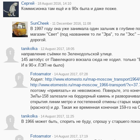
Сергей
·
18 August 2016, 14:10
Коммисионка там ещё и в 90х была и даже позже.
SunCheek
·
11 December 2016, 11:08
В 1997 году она уже занимала один зальчик в глубине 
магазин "Свет" (под названием то ли "Эра", то ли "Эос" 
дорогой.
tanikolka
·
12 August 2017, 18:05
t
направление съёмки по Зеленодольской улице.
145 автобус от Павелецкого вокзала сюда не ходил. только "В
И в 90-х ЛЭП не было)
Fotoamator
·
14 August 2017, 07:28
F
Ходил:
http://www.etomesto.ru/map-moscow_transport196
http://www.etomesto.ru/map-moscow_1966-transport/?x=37
поэтому «привязать» их невозможно. Поверьте, это коне
ЗиЛы-158 залезали на бордюрный камень и разворачивал
открытия линии метро и постепенной отмены старых маршру
(красного) и др. Такая же временная конечная 159-го н
tanikolka
·
14 August 2017, 11:25
t
В 1966 может быть, спорить не буду, спрошу у старшего поко
Fotoamator
·
14 August 2017, 17:19