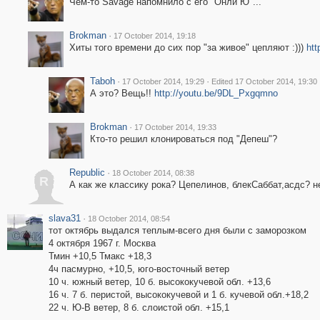
Чем-то Savage напомнило с его "Онли Ю"...
Brokman
·
17 October 2014, 19:18
Хиты того времени до сих пор "за живое" цепляют :)))
ht
Taboh
·
·
17 October 2014, 19:29
Edited 17 October 2014, 19:30
А это? Вещь!!
http://youtu.be/9DL_Pxgqmno
Brokman
·
17 October 2014, 19:33
Кто-то решил клонироваться под "Депеш"?
Republic
·
18 October 2014, 08:38
R
А как же классику рока? Цепелинов, блекСаббат,асдс? н
slava31
·
18 October 2014, 08:54
тот октябрь выдался теплым-всего дня были с заморозком
4 октября 1967 г. Москва
Тмин +10,5 Тмакс +18,3
4ч пасмурно, +10,5, юго-восточный ветер
10 ч. южный ветер, 10 б. высококучевой обл. +13,6
16 ч. 7 б. перистой, высококучевой и 1 б. кучевой обл.+18,2
22 ч. Ю-В ветер, 8 б. слоистой обл. +15,1