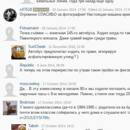
кабельных линии, года три назад-ещё одну.
s47518
·
·
10 January 2014, 17:56
Edited 10 January 2014, 17:5
Огромное СПАСИБО за фотографии! Настоящая машина вре
Fotoamator
·
29 January 2014, 17:55
F
Точка съёмки — конечная 145-го автобуса. Ходил когда-то так
Павелецкого вокзала. Даже гравий виден среди травы.
SunCheek
·
11 December 2016, 11:06
Автобус предпочитал ходить по траве, игнорируя
асфальтированную улицу? )
Republic
·
8 June 2014, 08:39
R
А теперь на этом перекрестке по утрам такие пробки не фиго
moscowboy
·
17 October 2014, 18:53
m
Да... В эту комиссионку в начале 80-х мы ходили поглазеть 
наручные часы с 8-ю мелодиями. Помню, стоили они тогда 25р
Brokman
·
17 October 2014, 19:02
У моего одноклассника где-то в 1984-1985 г. родители из-за 
почти всем классом собирались у него дома и слушали вот т
v=ZOJLEYSI7Mc
Taboh
·
17 October 2014, 19:11