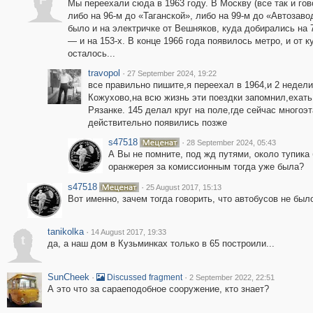
F
Мы переехали сюда в 1963 году. В Москву (все так и го
либо на 96-м до «Таганской», либо на 99-м до «Автозав
было и на электричке от Вешняков, куда добирались на 7
— и на 153-х. В конце 1966 года появилось метро, и от 
осталось...
travopol
·
27 September 2024, 19:22
все правильно пишите,я переехал в 1964,и 2 недел
Кожухово,на всю жизнь эти поездки запомнил,ехать 
Рязанке. 145 делал круг на поле,где сейчас много
действительно появились позже
s47518
·
28 September 2024, 05:43
А Вы не помните, под жд путями, около тупика
оранжерея за комиссионным тогда уже была?
s47518
·
25 August 2017, 15:13
Вот именно, зачем тогда говорить, что автобусов не было
tanikolka
·
14 August 2017, 19:33
t
да, а наш дом в Кузьминках только в 65 построили...
SunCheek
·
·
Discussed fragment
2 September 2022, 22:51
А это что за сараеподобное сооружение, кто знает?