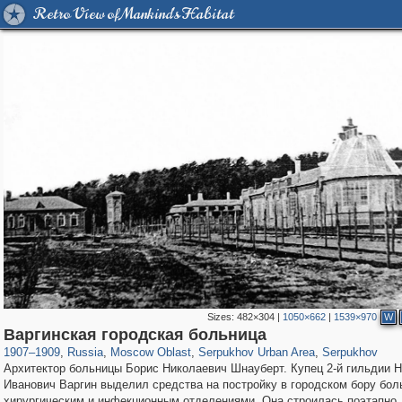
Retro View of Mankind's Habitat
Sizes:
482×304
|
1050×662
|
1539×970
W
96,538
1,407,210
1,691
29,248
5,715
22
3,542
16
Варгинская городская больница
1907
–
1909
,
Russia
,
Moscow Oblast
,
Serpukhov Urban Area
,
Serpukhov
Архитектор больницы Борис Николаевич Шнауберт. Купец 2-й гильдии 
Иванович Варгин выделил средства на постройку в городском бору бол
хирургическим и инфекционным отделениями. Она строилась поэтапно.