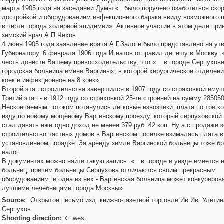
марта 1905 года на заседании Думы «...было поручено озаботиться ско
достройкой и оборудованием инфекционного барака ввиду возможного 
в черте города холерной эпидемии». Активное участие в этом деле пр
земский врач А.П.Чехов.
4 июня 1905 года заявление врача А.Г.Залоги было представлено на у
Губернатору. 6 февраля 1906 года Игнатов отправил депешу в Москву:
честь донести Вашему превосходительству, что «... в городе Серпухов
городская больница имени Варгиных, в которой хирургическое отделени
коек и инфекционное на 8 коек».
Второй этап строительства завершился в 1907 году со страховкой иму
Третий этап - в 1912 году со страховкой 25-ти строений на сумму 28505
Нескончаемым потоком потянулись легковые извозчики, платя по три ко
езду по новому мощёному Варгинскому проезду, который серпуховской 
стал давать ежегодно доход не менее 379 руб. 42 коп. Ну а с продажи 
строительство частных домов в Варгинском поселке взималась плата в
установленном порядке. За аренду земли Варгинской больницы тоже б
налог.
В документах можно найти такую запись: «…в городе и уезде имеется 
больниц, причём больницы Серпухова отличаются своим прекрасным
оборудованием, и одна из них - Варгинская больница может конкуриров
лучшими лечебницами города Москвы»
Source:
Открытое письмо изд. книжно-газетной торговли Ив.Ив. Улитин
Серпухов
Shooting direction:
west
