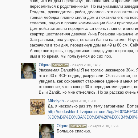
зная, что их дом передвинут, волновались и просили пр
переселиться к родственникам. Но им указывали заведом
Гендель, руководитель работ, делалось это сознательно.
тонная лебедка плавно сняла дом и покатила его на нов
телефон, радио и прочие коммуникации были присоедин
Дом действительно передвигался очень плавно, и многи
квартир шестилетняя девочка Инна Розанова накануне иг
Заигравшись, она уснула, оставив башни на столе. Нау
закончили в три дня, передвинув дом на 49 м 86 см. Сей
А еще повторюсь, поддерживая предыдущего оратора, не
ими в то время, мы пользуемся до сих пор.
Olgara
·
23 April 2010, 14:53
Уважаемая Danushka! Я не трогаю инженеров 30-х. Я
что в 30-е ВСЕ подряд разрушали. Оказывается, не
увидела, как сохраняют старинное здание и меня э
откровение, что в конце 30-х передвигали здания, п
Вы и Zantik, ко мне отнеслись. Но за рассказ очень
Mihalych
·
23 April 2010, 15:00
Да, я несколько раз эту тему затрагивал. Вот 
http://dedushkin1.livejournal.com/tag/
%D0%B6%D0%BA%D0%B0%20%D0%B4%D0%
Olgara
·
23 April 2010, 15:26
Большое спасибо.