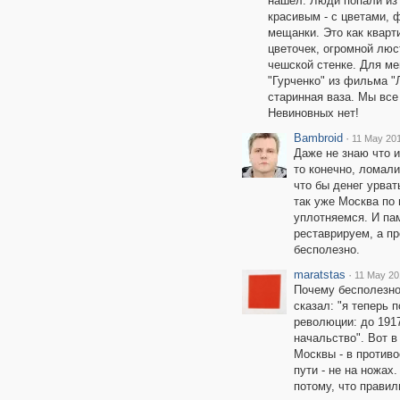
нашел. Люди попали из 
красивым - с цветами, 
мещанки. Это как кварт
цветочек, огромной люс
чешской стенке. Для ме
"Гурченко" из фильма "
старинная ваза. Мы все 
Невиновных нет!
Bambroid
·
11 May 201
Даже не знаю что и
то конечно, ломали
что бы денег урват
так уже Москва по
уплотняемся. И пам
реставрируем, а пр
бесполезно.
maratstas
·
11 May 20
Почему бесполезно?
сказал: "я теперь 
революции: до 1917
начальство". Вот 
Москвы - в против
пути - не на ножах
потому, что правил