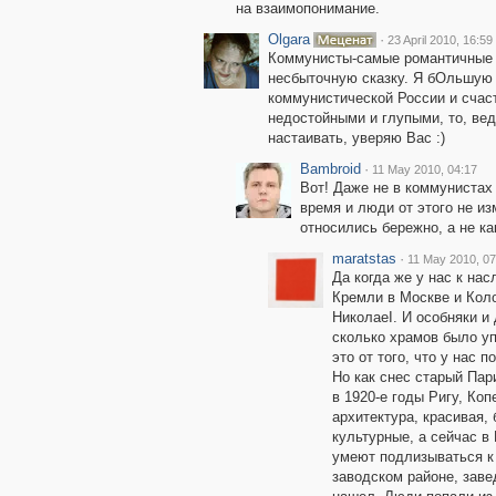
на взаимопонимание.
Olgara
·
23 April 2010, 16:59
Коммунисты-самые романтичные 
несбыточную сказку. Я бОльшую 
коммунистической России и счас
недостойными и глупыми, то, вед
настаивать, уверяю Вас :)
Bambroid
·
11 May 2010, 04:17
Вот! Даже не в коммуниста
время и люди от этого не и
относились бережно, а не ка
maratstas
·
11 May 2010, 07
Да когда же у нас к на
Кремли в Москве и Коло
НиколаеI. И особняки и
сколько храмов было уп
это от того, что у нас 
Но как снес старый Па
в 1920-е годы Ригу, Ко
архитектура, красивая,
культурные, а сейчас в 
умеют подлизываться к 
заводском районе, заве