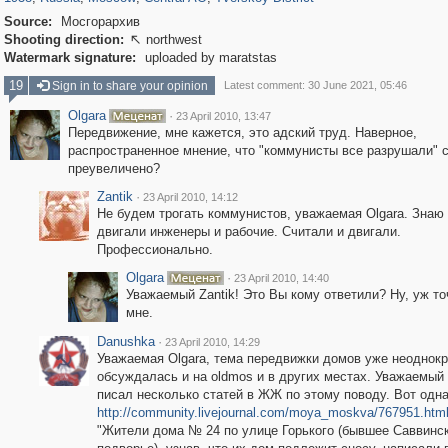
Source:
Мосгорархив
Shooting direction:
northwest

Watermark signature:
uploaded by maratstas
19
Sign in to share your opinion
Latest comment: 30 June 2021, 05:46
Olgara
·
23 April 2010, 13:47
Передвижение, мне кажется, это адский труд. Наверное,
распространенное мнение, что "коммунисты все разрушали" 
преувеличено?
Zantik
·
23 April 2010, 14:12
Не будем трогать коммунистов, уважаемая Olgara. Знаю 
двигали инженеры и рабочие. Считали и двигали.
Профессионально.
Olgara
·
23 April 2010, 14:40
Уважаемый Zantik! Это Вы кому ответили? Ну, уж то
мне.
Danushka
·
23 April 2010, 14:29
Уважаемая Olgara, тема передвижки домов уже неоднокр
обсуждалась и на oldmos и в других местах. Уважаемый 
писал несколько статей в ЖЖ по этому поводу. Вот одна
http://community.livejournal.com/moya_moskva/767951.htm
"Жители дома № 24 по улице Горького (бывшее Саввинс