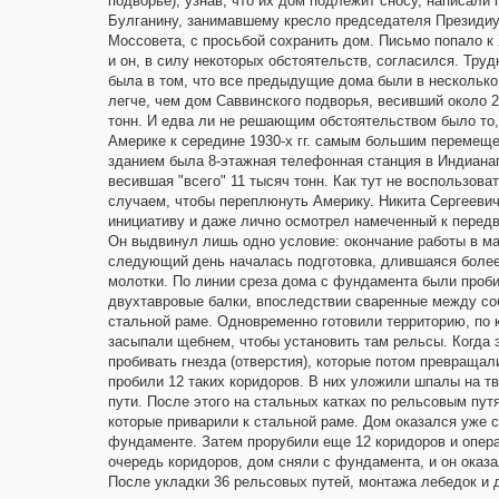
подворье), узнав, что их дом подлежит сносу, написали
Булганину, занимавшему кресло председателя Президи
Моссовета, с просьбой сохранить дом. Письмо попало к
и он, в силу некоторых обстоятельств, согласился. Труд
была в том, что все предыдущие дома были в несколько
легче, чем дом Саввинского подворья, весивший около 
тонн. И едва ли не решающим обстоятельством было то,
Америке к середине 1930-х гг. самым большим перемещ
зданием была 8-этажная телефонная станция в Индиана
весившая "всего" 11 тысяч тонн. Как тут не воспользова
случаем, чтобы переплюнуть Америку. Никита Сергееви
инициативу и даже лично осмотрел намеченный к перед
Он выдвинул лишь одно условие: окончание работы в мар
следующий день началась подготовка, длившаяся более
молотки. По линии среза дома с фундамента были проби
двухтавровые балки, впоследствии сваренные между соб
стальной раме. Одновременно готовили территорию, по 
засыпали щебнем, чтобы установить там рельсы. Когда 
пробивать гнезда (отверстия), которые потом превраща
пробили 12 таких коридоров. В них уложили шпалы на т
пути. После этого на стальных катках по рельсовым пу
которые приварили к стальной раме. Дом оказался уже 
фундаменте. Затем прорубили еще 12 коридоров и опера
очередь коридоров, дом сняли с фундамента, и он оказа
После укладки 36 рельсовых путей, монтажа лебедок и 