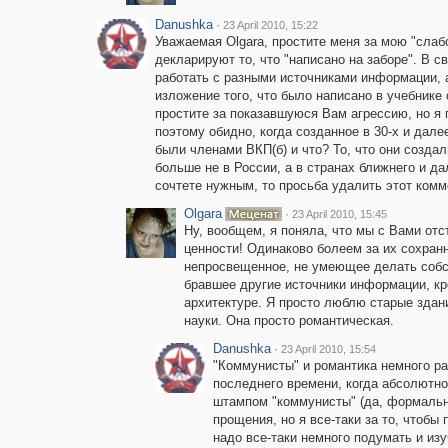
Danushka
·
23 April 2010, 15:22
Уважаемая Olgara, простите меня за мою "слаб
декларируют то, что "написано на заборе". В с
работать с разными источниками информации, 
изложение того, что было написано в учебнике
простите за показавшуюся Вам агрессию, но я 
поэтому обидно, когда созданное в 30-х и дале
были членами ВКП(б) и что? То, что они создал
больше не в России, а в странах ближнего и д
сочтете нужным, то просьба удалить этот комм
Olgara
·
23 April 2010, 15:45
Ну, вообщем, я поняла, что мы с Вами отс
ценности! Одинаково болеем за их сохранн
непросвещенное, не умеющее делать собс
бравшее другие источники информации, кр
архитектуре. Я просто люблю старые здани
науки. Она просто романтическая.
Danushka
·
23 April 2010, 15:54
"Коммунисты" и романтика немного ра
последнего времени, когда абсолютн
штампом "коммунисты" (да, формальн
прощения, но я все-таки за то, чтобы 
надо все-таки немного подумать и из