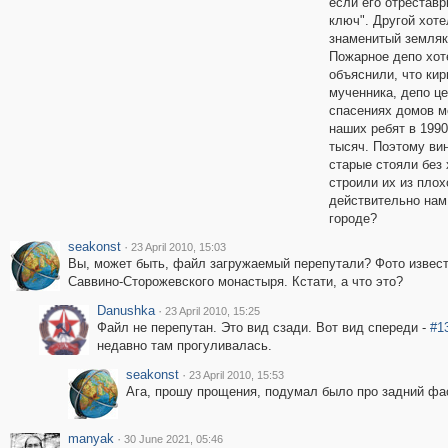
если его отреставр
ключ". Другой хоте
знаменитый земляк 
Пожарное депо хот
объяснили, что ки
мученника, депо це
спасениях домов м
наших ребят в 199
тысяч. Поэтому вин
старые стояли без 
строили их из плох
действительно нам 
городе?
seakonst
·
23 April 2010, 15:03
Вы, может быть, файл загружаемый перепутали? Фото известн
Саввино-Сторожевского монастыря. Кстати, а что это?
Danushka
·
23 April 2010, 15:25
Файл не перепутан. Это вид сзади. Вот вид спереди -
#1
недавно там прогуливалась.
seakonst
·
23 April 2010, 15:53
Ага, прошу прощения, подумал было про задний фас
manyak
·
30 June 2021, 05:46