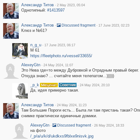
Александр Титов
·
2 May 2023, 05:04
Однотипный:
#1413597
Александр Титов
·
·
Discussed fragment
17 June 2023, 02:23
Клюз и №61?
n_g_u
·
17 June 2023, 06:17
М 61
https://fleetphoto.ru/vessel/33655/
AlexeyGtn
·
24 May 2024, 11:07
A
Это Нева где=то между Дубровкой и Отрадным правый берег.
Откуда знаю? ... считайте меня телепатом...))))))
_p_k
·
24 May 2024, 20:10
Да, идея примерно такая.
Александр Титов
·
24 May 2024, 11:23
Там Большие Пороги есть... Была ли там пристань такая? Оп
снимке практически единичные домики.
AlexeyGtn
·
·
Discussed fragment
26 May 2024, 18:33
A
на фото
/_p/a/u/k/d/ukdkxs9fblxe9nisvk.jpg