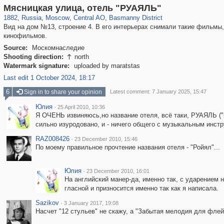
319,864
1,406,840
160,012
8,286
29,243
5,916
13,204
520
Мясницкая улица, отель "РУАЯЛЬ"
1882
,
Russia
,
Moscow
,
Central AO
,
Basmanny District
Вид на дом №13, строение 4. В его интерьерах снимали такие фильмы,
кинофильмов.
Source:
Москомнаследие
Shooting direction:
north

Watermark signature:
uploaded by maratstas
Last edit 1 October 2024, 18:17
6
Sign in to share your opinion
Latest comment: 7 January 2025, 15:47
Юлия
·
25 April 2010, 10:36
Я ОЧЕНЬ извиняюсь,но название отеля, всё таки, РУАЯЛЬ ("ко
сильно изуродовано, и - ничего общего с музыкальным инстр
RAZ008426
·
23 December 2010, 15:46
По моему правильное прочтение названия отеля - "Ройял"...
Юлия
·
23 December 2010, 16:01
На английский манер-да, именно так, с ударением 
гласной и призносится именно так как я написала.
Sazikov
·
3 January 2017, 19:08
Насчет "12 стульев" не скажу, а "Забытая мелодия для флей