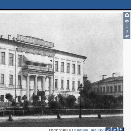
1
3
4k
3
2
6
8
3
4
Sizes:
864×395
|
1000×458
|
1000×458
W