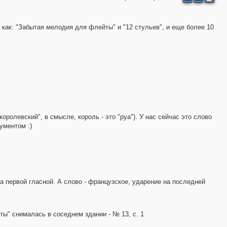
 как: "Забытая мелодия для флейты" и "12 стульев", и еще более 10
2
4
3
ролевский", в смысле, король - это "руа"). У нас сейчас это слово
2
ументом :)
6
15
6
на первой гласной. А слово - французское, ударение на последней
ты" снималась в соседнем здании - № 13, с. 1