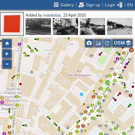
Gallery
Sign up
Login
EN
Added by
maratstas
, 23 April 2010
2
6
14
2
3
2
14
6
2
5
OSM
15
2
11
2
3
4
2
7
3
3
9
2
10
4
9
2
3
2
2
3
4
6
3
2
3
3
7
5
2
2
9
5
6
3
3
2
2
2
3
2
4
2