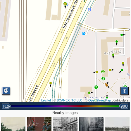
3
3
2
2
2
Leaflet
| ©
SCANEX ITC LLC
| ©
OpenStreetMap
contributors
2
1826
2000
Nearby images