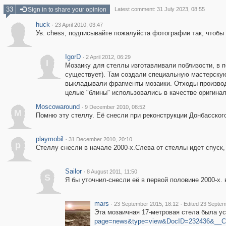
33
Sign in to share your opinion
Latest comment: 31 July 2023, 08:55
huck
·
23 April 2010, 03:47
Ув. chess, подписывайте пожалуйста фотографии так, чтобы 
IgorD
·
2 April 2012, 06:29
I
Мозаику для стеллы изготавливали поблизости, в
существует). Там создали специальную мастерскую
выкладывали фрагменты мозаики. Отходы производс
целые "блины" использовались в качестве оригина
Moscowaround
·
9 December 2010, 08:52
M
Помню эту стеллу. Её снесли при реконструкции Донбасского
playmobil
·
31 December 2010, 20:10
p
Стеллу снесли в начале 2000-х.Слева от стеллы идет спуск,
Sailor
·
8 August 2011, 11:50
S
Я бы уточнил-снесли её в первой половине 2000-х. 
mars
·
·
23 September 2015, 18:12
Edited 23 Septem
Эта мозаичная 17-метровая стела была уст
page=news&type=view&DocID=232436&__C