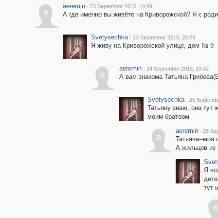
aeremin
·
23 September 2015, 16:49
a
А где именно вы живёте на Криворожской? Я с роди
Svetysechka
·
23 September 2015, 20:29
Я живу на Криворожской улице, дом № 9
aeremin
·
24 September 2015, 19:42
a
А вам знакома Татьяна Грибова(
Svetysechka
·
25 Septembe
Татьяну знаю, она тут 
моим братоом
aeremin
·
25 Se
a
Татьяна--моя 
А жильцов из 
Svet
Я вс
дете
тут 
a