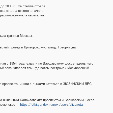
до 2000 г. Эта стелла стояла
 эта стелла стояля в начале
 расположенную в овраге, на
была граница Москвы.
ьский проезд и Криворожскую улицу. Говорят ,на
чиная с 1954 года, ездили по Варшавскому шоссе, вдоль него
ый заканчивался там, где потом построили Москворецкий
ого проспекта, и шли с лыжами кататься в ЗЮЗИНСКИЙ ЛЕС!
у за нынешним Балаклавским проспектом и Варшавским шоссе.
оменское ---
https://fotki.yandex.ru/next/users/elizaveta-