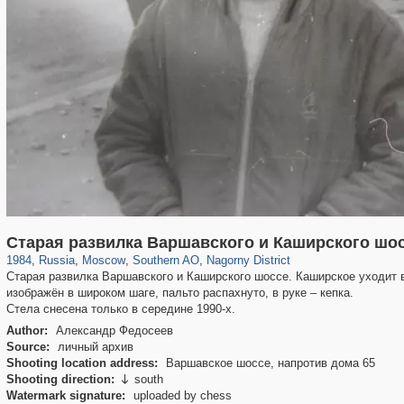
319,864
1,406,684
8,286
21,648
29,243
390
508
2
Старая развилка Варшавского и Каширского шо
1984
,
Russia
,
Moscow
,
Southern AO
,
Nagorny District
Старая развилка Варшавского и Каширского шоссе. Каширское уходит в
изображён в широком шаге, пальто распахнуто, в руке – кепка.
Стела снесена только в середине 1990-х.
Author:
Александр Федосеев
Source:
личный архив
Shooting location address:
Варшавское шоссе, напротив дома 65
Shooting direction:
south

Watermark signature:
uploaded by chess