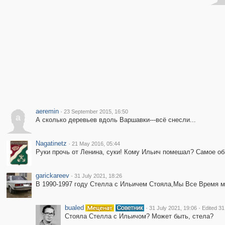
aeremin
·
23 September 2015, 16:50
a
А сколько деревьев вдоль Варшавки---всё снесли...
Nagatinetz
·
21 May 2016, 05:44
Руки прочь от Ленина, суки! Кому Ильич помешал? Самое об
garickareev
·
31 July 2021, 18:26
В 1990-1997 году Стелла с Ильичем Стояла,Мы Все Время м
bualed
·
·
31 July 2021, 19:06
Edited 31
Стояла Стелла с Ильичом? Может быть, стела?