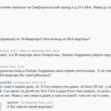
телями переехал на Симферопольский проезд в д.14 в 68-м. Мама до си
Ефремова) из 74-йквартиры? Или жильцы из 80-й квартиры?
·
r 2015, 06:27
Edited 25 September 2015, 06:28
живет, а в 80 квартире жили Понкратовы, Любовь Андреевна умерла пар
ptember 2015, 12:25
одноклассница,а Любовь Андреевна наша первая учительница...О её см
9-й квартиры Вы знаете(Жуковы)?
ysechka
·
25 September 2015, 12:53
ех знаю в нашем доме. кв. 9 Оля умерла уже давно, ей было 38 лет, у н
й. Сын женат но детей нет.Тетя Галя и дядя Коля тоже умерли, осталась
или нет. Мама у нее умерла давно а папа ее живой, тоже его часто вижу
aeremin
·
25 September 2015, 13:17
А Вы сами из какой квартиры?