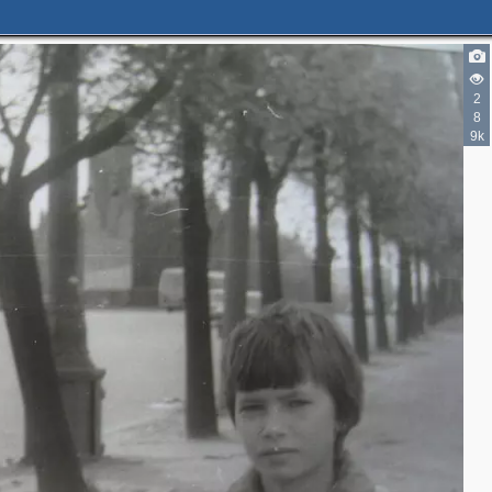
2
8
9k