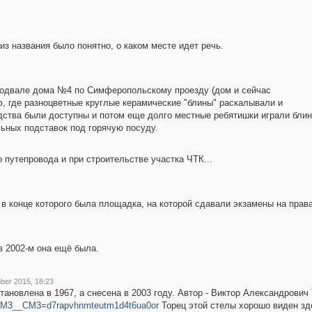
из названия было понятно, о каком месте идет речь.
 подвале дома №4 по Симферопольскому проезду (дом и сейчас
, где разноцветные круглые керамические "блины" раскалывали и
тва были доступны и потом еще долго местные ребятишки играли блина
льных подставок под горячую посуду.
 путепровода и при строительстве участка ЧТК...
 в конце которого была площадка, на которой сдавали экзамены на права
в 2002-м она ещё была.
ber 2015, 18:23
ановлена в 1967, а снесена в 2003 году. Автор - Виктор Александрович
M3__CM3=d7rapvhnmteutm1d4t6ua0or
Торец этой стелы хорошо виден зд