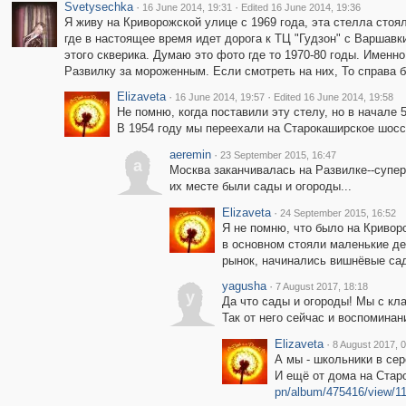
Svetysechka
·
·
16 June 2014, 19:31
Edited 16 June 2014, 19:36
Я живу на Криворожской улице с 1969 года, эта стелла стоя
где в настоящее время идет дорога к ТЦ "Гудзон" с Варшавк
этого скверика. Думаю это фото где то 1970-80 годы. Именн
Развилку за мороженным. Если смотреть на них, То справа б
Elizaveta
·
·
16 June 2014, 19:57
Edited 16 June 2014, 19:58
Не помню, когда поставили эту стелу, но в начале 5
В 1954 году мы переехали на Старокаширское шоссе
aeremin
·
23 September 2015, 16:47
a
Москва заканчивалась на Развилке--супер
их месте были сады и огороды...
Elizaveta
·
24 September 2015, 16:52
Я не помню, что было на Криворо
в основном стояли маленькие де
рынок, начинались вишнёвые са
yagusha
·
7 August 2017, 18:18
y
Да что сады и огороды! Мы с кл
Так от него сейчас и воспоминан
Elizaveta
·
8 August 2017, 
А мы - школьники в се
И ещё от дома на Стар
pn/album/475416/view/1