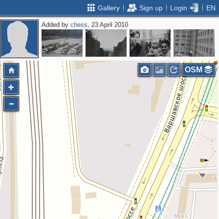
Gallery
Sign up
Login
EN
Added by
chess
, 23 April 2010
2
OSM