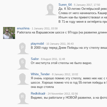
Suren_64
·
5 January 2017, 17:50
S
Да. К 50-летию Октябрьской рево
Слева от него начиналось Кашир
Ильич как-бы приветствовал и н
В 71-м году меня в октябрята пр
enushina
·
1 January 2011, 03:58
Работала на Варшавском шоссе с 97года (на развилке длинно
playmobil
·
10 January 2011, 06:43
p
В 2000 году перед Днем Победы на эту стеллу веш
Sailor
·
8 August 2011, 11:48
S
От института этой стеллы не было видно.
White_Tender
·
8 January 2012, 10:02
Я очень хорошо помню эту стеллу, мимо нее нас с
шоссе. Хорошо помню что в год 55-летия победы в 
она еще стояла
Redkiikadr
·
24 November 2012, 02:56
R
Видимо, вы работали у НОВОЙ развилки, а на фот