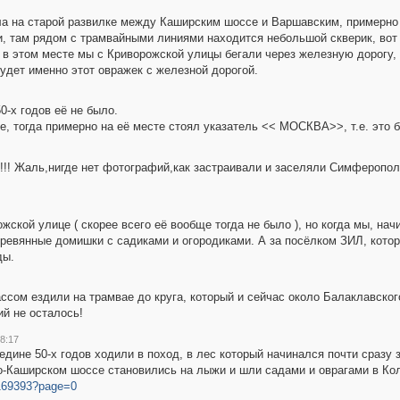
ла на старой развилке между Каширским шоссе и Варшавским, примерно 
и, там рядом с трамвайными линиями находится небольшой скверик, вот
о в этом месте мы с Криворожской улицы бегали через железную дорогу,
удет именно этот овражек с железной дорогой.
0-х годов её не было.
, тогда примерно на её месте стоял указатель << МОСКВА>>, т.е. это 
!!! Жаль,нигде нет фотографий,как застраивали и заселяли Симферопол
жской улице ( скорее всего её вообще тогда не было ), но когда мы, на
ревянные домишки с садиками и огородиками. А за посёлком ЗИЛ, котор
ды.
ассом ездили на трамвае до круга, который и сейчас около Балаклавск
ий не осталось!
08:17
редине 50-х годов ходили в поход, в лес который начинался почти сраз
о-Каширском шоссе становились на лыжи и шли садами и оврагами в Кол
169393?page=0