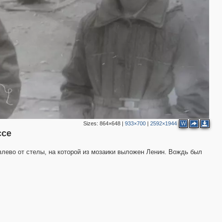
Sizes:
864×648
|
933×700
|
2592×1944
W
ссе
лево от стелы, на которой из мозаики выложен Ленин. Вождь был