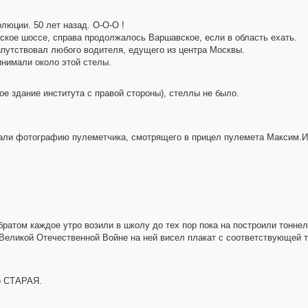
люции. 50 лет назад. О-О-О !
ское шоссе, справа продолжалось Варшавское, если в область ехать.
апутствовал любого водителя, едущего из центра Москвы.
инимали около этой стелы.
е здание института с правой стороны), стеллы не было.
али фотографию пулеметчика, смотрящего в прицел пулемета Максим.И 
 братом каждое утро возили в школу до тех пор пока на построили тон
Великой Отечественной Войне на ней висел плакат с соответствующей т
о СТАРАЯ.