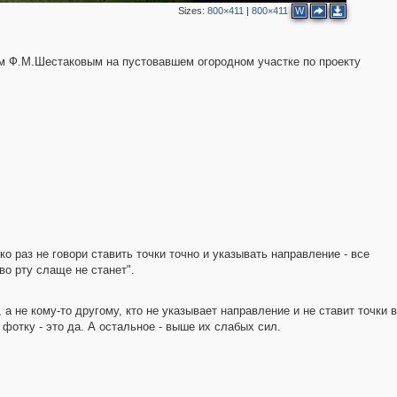
Sizes:
800×411
|
800×411
W
м Ф.М.Шестаковым на пустовавшем огородном участке по проекту
2
 раз не говори ставить точки точно и указывать направление - все
во рту слаще не станет".
 а не кому-то другому, кто не указывает направление и не ставит точки в
 фотку - это да. А остальное - выше их слабых сил.