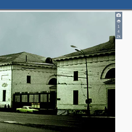
1
2
4
2k
2
6
4
3
2
12