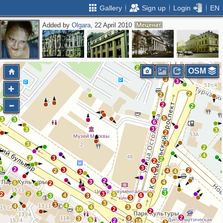
Gallery
Sign up
Login
EN
Added by
Olgara
, 22 April 2010
8
2
9
3
2
2
3
OSM
5
3
3
2
2
2
2
2
5
3
3
6
3
3
3
2
2
3
2
4
2
3
2
2
3
4
2
3
9
2
2
4
4
3
2
9
3
4
6
2
3
2
3
3
2
5
9
4
6
3
3
3
3
3
4
4
6
4
3
10
2
2
2
9
3
5
2
18
2