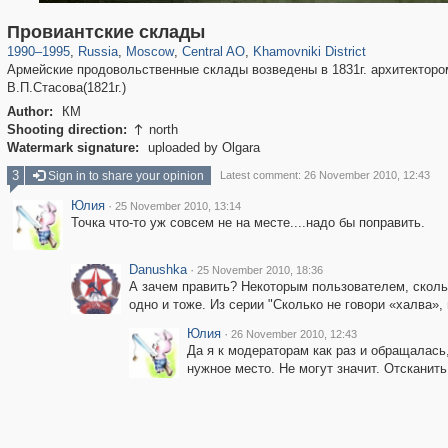
319,780
1,406,255
159,978
8,286
29,243
5,916
19,394
722
Провиантские склады
1990
–
1995
,
Russia
,
Moscow
,
Central AO
,
Khamovniki District
Армейские продовольственные склады возведены в 1831г. архитекторо
В.П.Стасова(1821г.)
Author:
КМ
Shooting direction:
north

Watermark signature:
uploaded by Olgara
3
Sign in to share your opinion
Latest comment: 26 November 2010, 12:43
Юлия
·
25 November 2010, 13:14
Точка что-то уж совсем не на месте....надо бы поправить.
Danushka
·
25 November 2010, 18:36
А зачем править? Некоторым пользователем, сколько
одно и тоже. Из серии "Сколько не говори «халва», 
Юлия
·
26 November 2010, 12:43
Да я к модераторам как раз и обращалась,
нужное место. Не могут значит. Отсканить