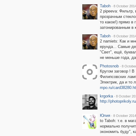
Taboh
·
8 October 2014
2 pipeeva: Фильтр,
прозрачным стекло
то какое!) прямо в
затонированным в к
Taboh
·
8 October 2014
2 narniets: Как и м
ерунда... Самые д
"Свет", ещё, буква
не меньше года, да.
Photosnob
·
8 October
Кругом заговор ! 
Филипсовских ламп
Электрик, да и то 
mpo.ru/card38280.
krgorka
·
8 October 20
http://photoprikoly.
Юлия
·
8 October 2014
to Taboh: т.е. в ма
нормально получитс
экономить буду", к