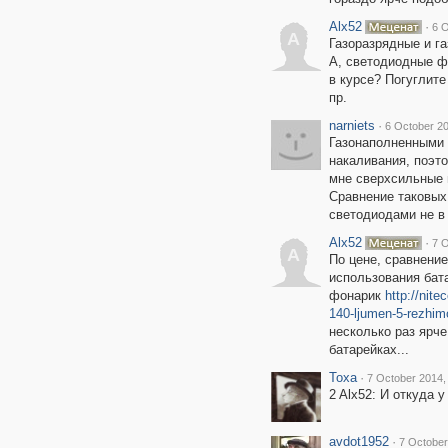
Alx52
·
6 O
A
Газоразрядные и га
А, светодиодные фо
в курсе? Погуглит
пр.
narniets
·
6 October 20
Газонаполненными 
накаливания, поэт
мне сверхсильные 
Сравнение таковых
светодиодами не в 
Alx52
·
7 O
A
По цене, сравнени
использования бат
фонарик
http://nite
140-ljumen-5-rezhim
несколько раз ярче
батарейках...
Toxa
·
7 October 2014,
2 Alx52: И откуда у
avdot1952
·
7 October