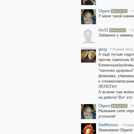
Olgara
·
7 
У меня такой камин
Alx52
·
7 O
A
Забавное у камина
geog
·
7 October 2014,
А ещё лучше сидет
против лампочек И
Копеечные/рублевы
"палочки здоровья"
фемиама, убивающи
к чтению/написанию
ЛЕПОТА!!
А всякие там мобил
на работе! Вот эт
Olgara
·
7 
Название себя опр
угольков!
DedMoross
·
7 Octobe
Уважаемая Olgara! 