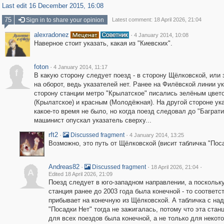
Last edit 16 December 2015, 16:08
75
Sign in to share your opinion
Latest comment: 18 April 2026, 21:04
alexradonez
·
4 January 2014, 10:08
Наверное стоит указать, какая из "Киевских".
foton
·
4 January 2014, 11:17
f
В какую сторону следует поезд - в сторону Щёлковской, или 
на оборот, ведь указателей нет. Ранее на Филёвской линии у
сторону станции метро "Крылатское" писались зелёным цвет
(Крылатское) и красным (Молодёжная). На другой стороне ук
какое-то время не было, но когда поезд следовал до "Баграти
машинист опускал указатель сверху...
rft2
·
·
Discussed fragment
4 January 2014, 13:25
Возможно, это путь от Щёлковской (висит табличка "Поса
Andreas82
·
·
·
Discussed fragment
18 April 2026, 21:04
A
Edited 18 April 2026, 21:09
Поезд следует в юго-западном направлении, а поскольку
станция ранее до 2003 года была конечной - то соответс
прибывает на конечную из Щёлковской. А табличка с на
"Посадки Нет" тогда не зажигалась, потому что эта станц
для всех поездов была конечной, а не только для некото