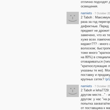
отлично подходят 
освещения.
narniets
·
7 October 20
2 Taboh : Максимум
раза за год перего
дефектные. Перед 
предмет не дрожит 
замечено, что из т
хуже всех лампочки
кидают??? - много
волоском; быстроп
тоже много "кратко
на 80%) в специали
отовариваться (тип
"краткослужащие л
указаны те же). М
поставку и продаж
крупных сетях?
/p
narniets
·
7 October 20
2 Taboh и leha7729:
другом месте..." -
другом: у нас "на р
попытка захвата/п
от поставщика к ма