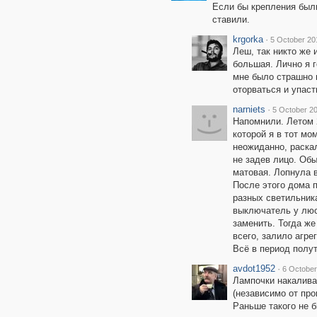
Если бы крепления был
ставили.
krgorka
·
5 October 20
Леш, так никто же 
большая. Лично я 
мне было страшно п
оторваться и упаст
narniets
·
5 October 20
Напомнили. Летом 
которой я в тот мо
неожиданно, раска
не задев лицо. Обы
матовая. Лопнула в
После этого дома п
разных светильника
выключатель у люст
заменить. Тогда же
всего, залило агр
Всё в период полу
avdot1952
·
6 October
Лампочки накалива
(независимо от про
Раньше такого не 