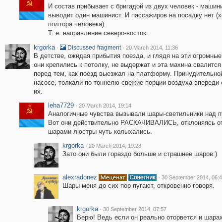
И состав прибывает с бригадой из двух человек - машин
выводит один машинист. И пассажиров на посадку нет (х
полтора человека).
Т. е. направление северо-восток.
krgorka
·
·
Discussed fragment
20 March 2014, 11:36
В детстве, ожидая прибытия поезда, и глядя на эти огромные
они крепились к потолку, не выдержат и эта махина свалится
перед тем, как поезд выезжал на платформу. Принудительной
насосе, толкали по тоннелю свежие порции воздуха впереди 
их.
leha7729
·
20 March 2014, 19:14
Аналогичные чувства вызывали шары-светильники над п
Вот они действительно РАСКАЧИВАЛИСЬ, отклоняясь от в
шарами люстры чуть колыхались.
krgorka
·
20 March 2014, 19:28
Зато они были гораздо больше и страшнее шаров:)
alexradonez
·
30 September 2014, 06:
Шары меня до сих пор пугают, откровенно говоря.
krgorka
·
30 September 2014, 07:57
Верю! Ведь если он реально оторвется и шарахн