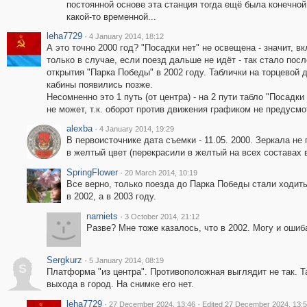
постоянной основе эта станция тогда ещё была конечной,
какой-то временной...
leha7729
·
4 January 2014, 18:12
А это точно 2000 год? "Посадки нет" не освещена - значит, в
только в случае, если поезд дальше не идёт - так стало посл
открытия "Парка Победы" в 2002 году. Таблички на торцевой 
кабины появились позже.
Несомненно это 1 путь (от центра) - на 2 пути табло "Посадки
не может, т.к. оборот против движения графиком не предусмо
alexba
·
4 January 2014, 19:29
В первоисточнике дата съемки - 11.05. 2000. Зеркала не
в желтый цвет (перекрасили в желтый на всех составах в
SpringFlower
·
20 March 2014, 10:19
Все верно, только поезда до Парка Победы стали ходить 
в 2002, а в 2003 году.
narniets
·
3 October 2014, 21:12
Разве? Мне тоже казалось, что в 2002. Могу и ошиб
Sergkurz
·
5 January 2014, 08:19
S
Платформа "из центра". Противоположная выглядит не так. 
выхода в город. На снимке его нет.
leha7729
·
·
27 December 2024, 13:46
Edited 27 December 2024, 13: