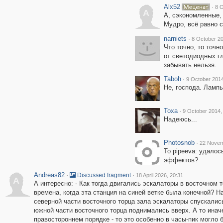
Alx52
·
8 O
A
А, сэкономленные,
Мудро, всё равно 
narniets
·
8 October 20
Что точно, то точн
от светодиодных гл
забывать нельзя.
Taboh
·
9 October 2014
Не, господа. Ламп
Toxa
·
9 October 2014,
Надеюсь...
Photosnob
·
22 Novem
То pipeeva: удалос
эффектов?
Andreas82
·
·
Discussed fragment
18 April 2026, 20:31
A
А интересно: - Как тогда двигались эскалаторы в восточном 
времена, когда эта станция на синей ветке была конечной? Н
северной части восточного торца зала эскалаторы спускались
южной части восточного торца поднимались вверх. А то иначе
правостороннем порядке - то это особенно в часы-пик могло 