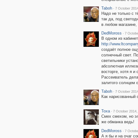
Taboh
·
7 October 2014
Надо не только с т
так да, под свето
в любом магазине, 
DedMoross
·
7 Octobe
В одном из кабинет
http://www.ltcompa
создаёт полное ощу
солнечный свет. П
светильники устано
абсолютная иллюзи
восторге, хотя я и
Рассеиватель дела
залитого солнцем о
Taboh
·
7 October 2014
Как нарисованный о
Toxa
·
7 October 2014,
Смех смехом, но эл
же обманка ведь!
DedMoross
·
7 Octobe
А я бы и на очаг с