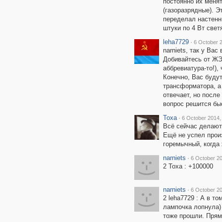
постоянно их меня
(газоразрядные). 
переделал настенн
штуки по 4 Вт свет
leha7729
·
6 October 2
narniets, так у Ва
Добивайтесь от ЖЭк
аббревиатура-то!),
Конечно, Вас буду
трансформатора, а
отвечает, но после
вопрос решится бы
Toxa
·
6 October 2014,
Всё сейчас делают
Ещё не успел прои
горемычный, когда
narniets
·
6 October 20
2 Toxa : +100000
narniets
·
6 October 20
2 leha7729 : А в то
лампочка лопнула) 
тоже прошли. Прямо