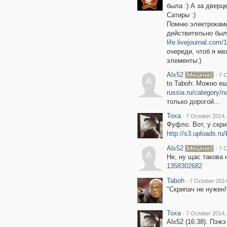
была :) А за дверц
Сатиры :)
Помню электрокамин
действительно был
life.livejournal.com
очереди, чтоб я м
элементы:)
Alx52
·
7 O
A
to Taboh: Можно е
russia.ru/category/n
только дорогой...
Toxa
·
7 October 2014,
Фуфло. Вот, у скр
http://s3.uploads.ru
Alx52
·
7 O
A
Не, ну щас такова 
1358302682
Taboh
·
7 October 2014
"Скрипач не нужен!"
Toxa
·
7 October 2014,
Alx52 (16:38). Пэж