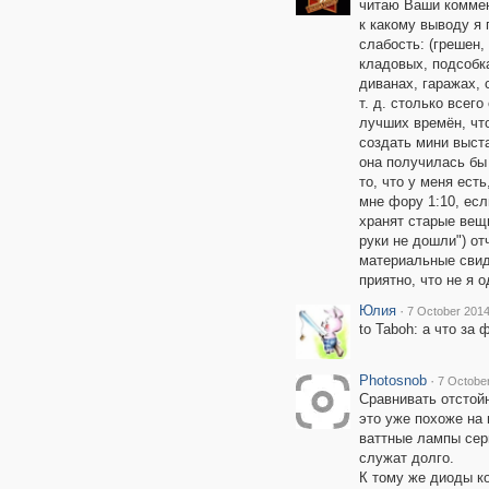
читаю Ваши коммент
к какому выводу я 
слабость: (грешен,
кладовых, подсобк
диванах, гаражах, 
т. д. столько всег
лучших времён, чт
создать мини выста
она получилась бы
то, что у меня есть
мне фору 1:10, есл
хранят старые вещи
руки не дошли") от
материальные свид
приятно, что не я о
Юлия
·
7 October 2014
to Taboh: а что за 
Photosnob
·
7 October
Сравнивать отстой
это уже похоже на
ваттные лампы сери
служат долго.
К тому же диоды к