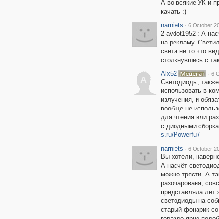
А во всякие УК и п
качать :)
narniets
·
6 October 20
2 avdot1952 : А на
на рекламу. Светил
света не то что ви
столкнувшись с так
Alx52
·
6 O
A
Светодиоды, также
использовать в ко
излучения, и обяз
вообще не использо
для чтения или ра
с диодными сборка
s.ru/Powerful/
narniets
·
6 October 20
Вы хотели, наверно
А насчёт светодио
можно трясти. А т
разочарована, совс
представляла лет э
светодиоды на соб
старый фонарик со
гораздо ярче подо