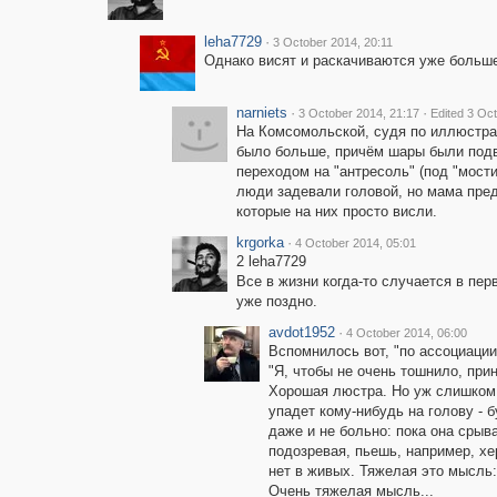
leha7729
·
3 October 2014, 20:11
Однако висят и раскачиваются уже больше 
narniets
·
·
3 October 2014, 21:17
Edited 3 Oc
На Комсомольской, судя по иллюстра
было больше, причём шары были под
переходом на "антресоль" (под "мостик
люди задевали головой, но мама пре
которые на них просто висли.
krgorka
·
4 October 2014, 05:01
2 leha7729
Все в жизни когда-то случается в пер
уже поздно.
avdot1952
·
4 October 2014, 06:00
Вспомнилось вот, "по ассоциации
"Я, чтобы не очень тошнило, при
Хорошая люстра. Но уж слишком 
упадет кому-нибудь на голову - б
даже и не больно: пока она срыва
подозревая, пьешь, например, хер
нет в живых. Тяжелая это мысль: 
Очень тяжелая мысль...