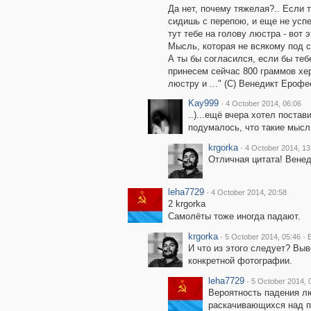
Да нет, почему тяжелая?.. Если 
сидишь с перепою, и еще не успе
тут тебе на голову люстра - вот 
Мысль, которая не всякому под с
А ты бы согласился, если бы теб
принесем сейчас 800 граммов хер
люстру и ..." (С) Венедикт Ероф
Kay999
·
4 October 2014, 06:06
..)...ещё вчера хотел поставит
подумалось, что такие мысли
krgorka
·
4 October 2014, 13
Отличная цитата! Венед
leha7729
·
4 October 2014, 20:58
2 krgorka
Самолёты тоже иногда падают.
krgorka
·
·
5 October 2014, 05:46
E
И что из этого следует? Выв
конкретной фотографии.
leha7729
·
5 October 2014, 
Вероятность падения лю
раскачивающихся над п