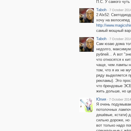
П.С. У самого чуть
Taboh
·
7 October 2014
2 Alx52: Светодиод
хочу на велосипед 
http://www.magicsh
самый мощный вари
Taboh
·
7 October 2014
Сам юзаю дома тол
недолго, максимум,
рублей... А вот "э
что относятся к ки
чаще, чем лампы на
том, что я их не 
ряду выделяется пр
рекламы). Это прос
что брендовые ЭСБ
жить дольше, но це
Юлия
·
7 October 2014
Я очень подумываю
потолочных лампоч
дешёвые, кстати) д
сильно дороже, но 
вот только надо по
специальные с жёл