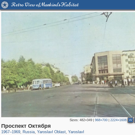
Retro View of Mankind's Habitat
Sizes:
482×349
|
968×700
|
2224×1608
W
24,627
1,407,406
1,109
29,248
8,345
200
Проспект Октября
1967
–
1969
,
Russia
,
Yaroslavl Oblast
,
Yaroslavl