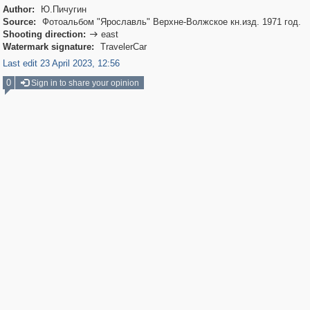
Author:
Ю.Пичугин
Source:
Фотоальбом "Ярославль" Верхне-Волжское кн.изд. 1971 год.
Shooting direction:
east

Watermark signature:
TravelerCar
Last edit 23 April 2023, 12:56
0
Sign in to share your opinion