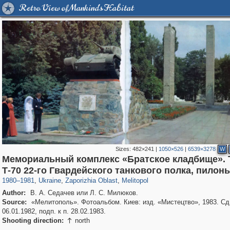
Retro View of Mankind's Habitat
Sizes:
482×241
|
1050×526
|
6539×3278
W
Мемориальный комплекс «Братское кладбище». 
135,351
1,860
2,358
7
158
Т-70 22-го Гвардейского танкового полка, пилон
1980
–
1981
,
Ukraine
,
Zaporizhia Oblast
,
Melitopol
Author:
В. А. Седачев или Л. С. Милюков.
Source:
«Мелитополь». Фотоальбом. Киев: изд. «Мистецтво», 1983. Сд.
06.01.1982, подп. к п. 28.02.1983.
Shooting direction:
north
